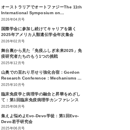
オーストラリアでオートファジーThe 11th
International Symposium on
Autophagy
2026年04月号
国際学会に参加し続けてキャリアを築く
2025年アメリカ人類遺伝学会年次集会
2026年02月号
舞台裏から見た「免疫ふしぎ未来2025」免
疫研究者たちのもう1つの挑戦
2025年12月号
山奥での至れり尽せり強化合宿：Gordon
Research Conference：Mechanisms of
Membrane Transport
2025年10月号
臨床免疫学と病理学の融合と昇華をめざし
て：第1回臨床免疫病理学カンファレンス
2025年08月号
集えよ悩めよEvo-Devo学徒：第1回Evo-
Devo若手研究会
2025年06月号