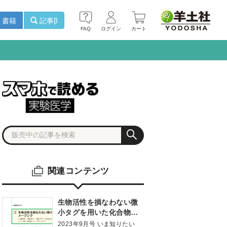
書籍
記事β
FAQ
ログイン
カート
関連コンテンツ
生物活性を損なわない微
小タグを用いた化合物の
ライブイメージング 進化
2023年9月号 いま知りたい