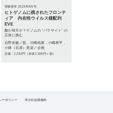
実験医学 2023年9月号
ヒトゲノムに残されたフロンテ
ィア 内在性ウイルス様配列
EVE
敵か味方か？ゲノムの “パラサイト” の
正体に挑む
石野史敏／監，川崎純菜，小嶋将平，
小林（石原）美栄／企画
定価：
2,530
円（本体2,300円＋税）
シーポリシー
羊土社会員規約