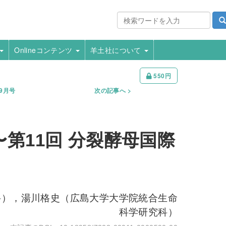
Onlineコンテンツ
羊土社について
550円
年9月号
次の記事へ
第11回 分裂酵母国際
科），湯川格史（広島大学大学院統合生命
科学研究科）