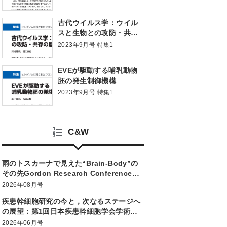
を続ける生体のラマンイ
メージング
古代ウイルス学：ウイル
スと生物との攻防・共存
の歴史を紐解く
2023年9月号 特集1
EVEが駆動する哺乳動物
胚の発生制御機構
2023年9月号 特集1
C&W
雨のトスカーナで見えた“Brain-Body”の
その先Gordon Research Conference
“Optogenetic Approaches to
2026年08月号
Understanding Neural Circuits and
疾患幹細胞研究の今と，次なるステージへ
Behavior”
の展望：第1回日本疾患幹細胞学会学術集
会
2026年06月号