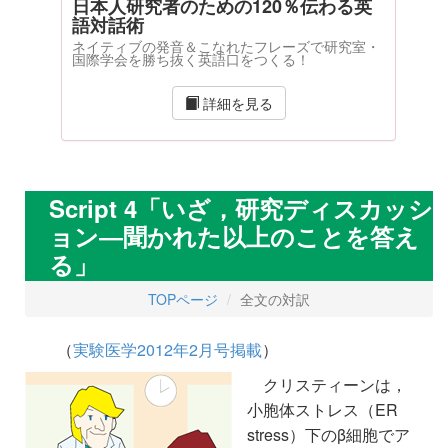
日本人研究者のための120％伝わる英
語対話術
ネイティブの発音＆こなれたフレーズで研究室・
国際学会を勝ち抜く英語口をつくる！
詳細を見る
Script 4「いざ，研究ディスカッシ
ョン―聞かれた以上のことを答え
る」
TOPページ
全文の対訳
（
実験医学2012年2月号掲載
）
クリスティーンは，
小胞体ストレス（ER
stress）下のβ細胞でア