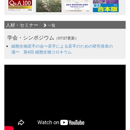
人材・セミナー
一覧
学会・シンポジウム
（07/27更新）
細胞生物若手の会〜若手による若手のための研究発表の
場〜 第4回 細胞生物コロキウム