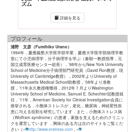
ズム
詳細を見る
プロフィール
浦野 文彦（Fumihiko Urano）
1994年，慶應義塾大学医学部卒業．慶應大学医学部病理学教
室にて小児病理学，分子病理学を学ぶ（秦順一教授指導，元
国立成育医療センター総長）．’98年からNew York University
School of Medicine分子病理部門研究員（David Ron教授，現
University of Cambridge教授），2002年よりUniversity of
Massachusetts Medical School助教授，’08年より准教
授，’11年永久教授権獲得，2012年７月よりWashington
University School of Medicine, Samuel E. Schechter冠教授就
任．’11年，American Society for Clinical Investigation会員に
推挙される．小胞体ストレスが，老化，糖尿病，神経変性疾
患に与える役割を研究しています．また，小胞体ストレス病
（Wolfram syndrome）の患者，家族を支えるためのクリニッ
クを運営しています ．興味のある方は次のサイトをご覧くだ
さい（
http://www.erstress.com
,