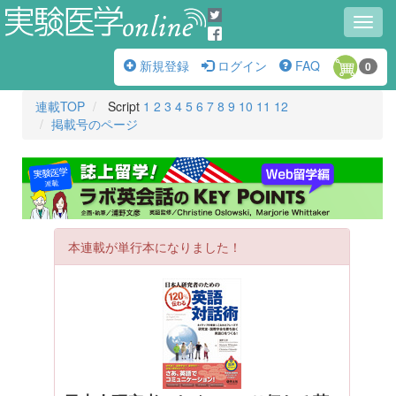
Toggl
navig
新規登録
ログイン
FAQ
0
連載TOP
Script
1
2
3
4
5
6
7
8
9
10
11
12
掲載号のページ
本連載が単行本になりました！