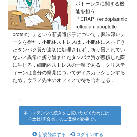
ポトーシスに関する機
能を担う
「ERAP（endoplasmic
reticulum apoptotic
protein）」という新規遺伝子について，興味深いデ
ータを得た．小胞体ストレスは，小胞体に入ってき
たタンパク質が適切に処理されず，折り畳まれてい
ない／異常に折り畳まれたタンパク質が蓄積した際
に生じる，細胞内ストレスの一種である．クリステ
ィーンは自分の発見についてディスカッションする
ため，ウラノ先生のオフィスで待ち合わせる．
.....
本コンテンツの続きをご覧いただくためには
「羊土社HP会員」のご登録が必要です．
新規登録する
ログインする