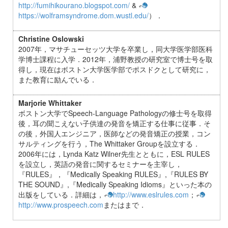
http://fumihikourano.blogspot.com/
&
https://wolframsyndrome.dom.wustl.edu/
）．
Christine Oslowski
2007年，マサチューセッツ大学を卒業し，同大学医学部医科
学博士課程に入学．2012年，浦野教授の研究室で博士号を取
得し，現在はボストン大学医学部でポスドクとして研究に，
また教育に励んでいる．
Marjorie Whittaker
ボストン大学でSpeech-Language Pathologyの修士号を取得
後，耳の聞こえない子供達の発音を矯正する仕事に従事．そ
の後，外国人エンジニア，医師などの発音矯正の授業，コン
サルティングを行う，The Whittaker Groupを設立する．
2006年には，Lynda Katz Wilner先生とともに，ESL RULES
を設立し，英語の発音に関するセミナーを主宰し，
『RULES』，『Medically Speaking RULES』,『RULES BY
THE SOUND』,『Medically Speaking Idioms』といった本の
出版をしている．詳細は，
http://www.eslrules.com
；
http://www.prospeech.com
または
まで．