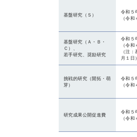
令和５
基盤研究（Ｓ）
（令和
令和５
基盤研究（Ａ・Ｂ・
（令和
Ｃ）、
（注：
若手研究、奨励研究
月１日
挑戦的研究（開拓・萌
令和５
芽）
（令和
令和５
研究成果公開促進費
（令和