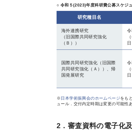
○ 令和５(2023)年度科研費公募スケ
研究種目名
海外連携研究
令
（旧国際共同研究強化
（
（Ｂ））
日
国際共同研究強化（旧国際
令
共同研究強化（Ａ））、帰
（
国発展研究
日
※
日本学術振興会のホームページ
をも
ュール．交付内定時期は変更の可能性
2．審査資料の電子化