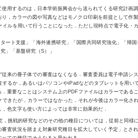
使用するのは，日本学術振興会から送られてくる研究計画調
おり，カラーの図や写真などはモノクロ印刷を前提として作
ファイルを用いて行うことになった．ただし現時点で電子化・
動スタート支援」「海外連携研究」「国際共同研究強化」「帰
研究」「基盤研究（S）」
従来の冊子体での審査はなくなる．審査委員は電子申請シス
査するか，あるいはパソコンやiPadなどのタブレットを用い
る．重要なことはシステム上のPDFファイルはカラーである
ックできたが，カラーではなかった．それが今後はカラー化さ
し，色文字も使い方によっては非常に効果的だ．
究，挑戦的研究などのその他の種目については，従前と同様
の審査状況を踏まえ対象研究種目を拡大していく予定」とさ
すべての種目でそうなると思われる．