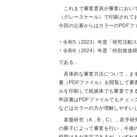
これまで審査委員が審査において
（グレースケール）で印刷されて
今回の公募からはカラーのPDF
令和5（2023）年度「研究活
令和6（2024）年度「特別推進
である．
具体的な審査方法について，まず
書（PDFファイル）を閲覧して審
ルを印刷して紙媒体でも審査でき
申請書はPDFファイルでもチェ
などはカラーの方が理解しやすい
基盤研究（A，B，C），若手研
の冊子によって審査を行い，今後
時期はまだ未定であるが，いずれ