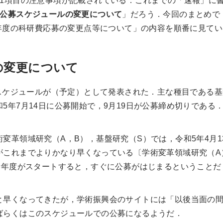
11項目の注意事項が記載されている．これまでの「速報」に
．公募スケジュールの変更について
」だろう．今回のまとめで
）年度の科研費応募の変更点等について」の内容を順番に見て
の変更について
スケジュールが（予定）として発表された．主な種目である基
5年7月14日に公募開始で，9月19日が公募締め切りである
革領域研究（A，B），基盤研究（S）では，令和5年4月13
これまでよりかなり早くなっている〔学術変革領域研究（A）
り新年度がスタートすると，すぐに公募がはじまるということ
早くなってきたが，学術振興会のサイトには「以後当面の間
ばらくはこのスケジュールでの公募になるようだ．