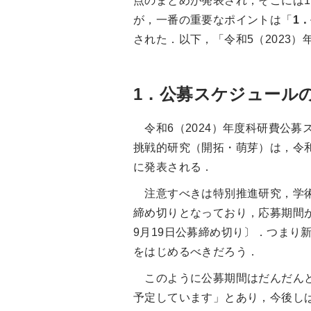
点のまとめが発表され，そこには
が，一番の重要なポイントは「
1
された．以下，「令和5（2023
1．公募スケジュール
令和6（2024）年度科研費公募
挑戦的研究（開拓・萌芽）は，令和
に発表される．
注意すべきは特別推進研究，学術変
締め切りとなっており，応募期間が
9月19日公募締め切り〕．つま
をはじめるべきだろう．
このように公募期間はだんだんと
予定しています」とあり，今後し