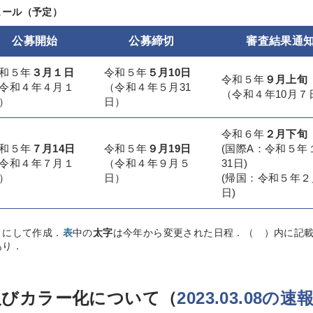
ジュール（予定）
公募開始
公募締切
審査結果通
和５年
３月１日
令和５年
５月10日
令和５年
９月上旬
令和４年４月１
（令和４年５月31
（令和４年10月７
）
日）
令和６年
２月下旬
和５年
７月14日
令和５年
９月19日
(国際A：令和５年
令和４年７月１
（令和４年９月５
31日)
）
日）
(帰国：令和５年２
日)
とにして作成．
表
中の
太字
は今年から変更された日程．（ ）内に記載し
あり．
及びカラー化について（
2023.03.08の速