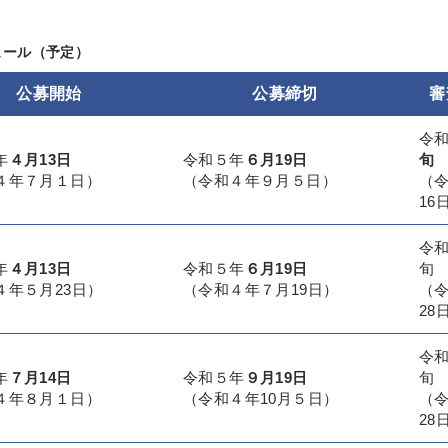
ジュール（予定）
公募開始
公募締切
審
令
年
４月13日
令和５年
６月19日
旬
４年７月１日）
（令和４年９月５日）
（
16
令
年
４月13日
令和５年
６月19日
旬
４年５月23日）
（令和４年７月19日）
（
28
令
年
７月14日
令和５年
９月19日
旬
４年８月１日）
（令和４年10月５日）
（
28