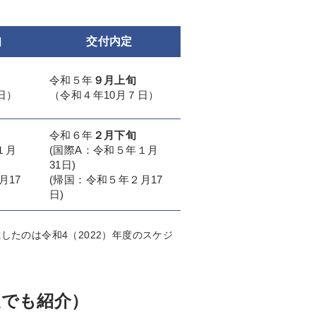
知
交付内定
令和５年
９月上旬
日）
（令和４年10月７日）
令和６年
２月下旬
１月
(国際A：令和５年１月
31日)
月17
(帰国：令和５年２月17
日)
たのは令和4（2022）年度のスケジ
報
でも紹介）