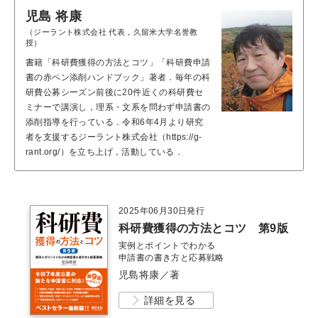
児島 将康
（ジーラント株式会社 代表，久留米大学名誉教
授）
書籍「科研費獲得の方法とコツ」「科研費申請
書の赤ペン添削ハンドブック」著者．毎年の科
研費公募シーズン前後に20件近くの科研費セ
ミナーで講演し，理系・文系を問わず申請書の
添削指導を行っている．令和6年4月より研究
者を支援するジーラント株式会社（https://g-
rant.org/）を立ち上げ，活動している．
2025年06月30日発行
科研費獲得の方法とコツ 第9版
実例とポイントでわかる
申請書の書き方と応募戦略
児島将康／著
詳細を見る