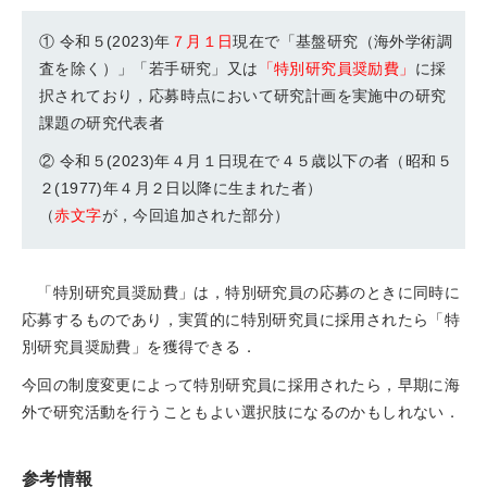
① 令和５(2023)年
７月１日
現在で「基盤研究（海外学術調
査を除く）」「若手研究」又は
「特別研究員奨励費」
に採
択されており，応募時点において研究計画を実施中の研究
課題の研究代表者
② 令和５(2023)年４月１日現在で４５歳以下の者（昭和５
２(1977)年４月２日以降に生まれた者）
（
赤文字
が，今回追加された部分）
「特別研究員奨励費」は，特別研究員の応募のときに同時に
応募するものであり，実質的に特別研究員に採用されたら「特
別研究員奨励費」を獲得できる．
今回の制度変更によって特別研究員に採用されたら，早期に海
外で研究活動を行うこともよい選択肢になるのかもしれない．
参考情報