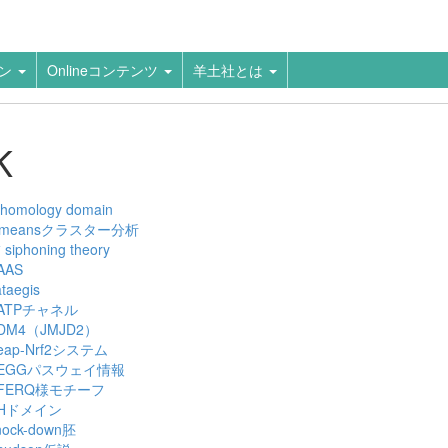
ーン
Onlineコンテンツ
羊土社とは
K
 homology domain
-meansクラスター分析
siphoning theory
+
AAS
taegis
ATPチャネル
DM4（JMJD2）
eap-Nrf2システム
EGGパスウェイ情報
FERQ様モチーフ
Hドメイン
nock-down胚