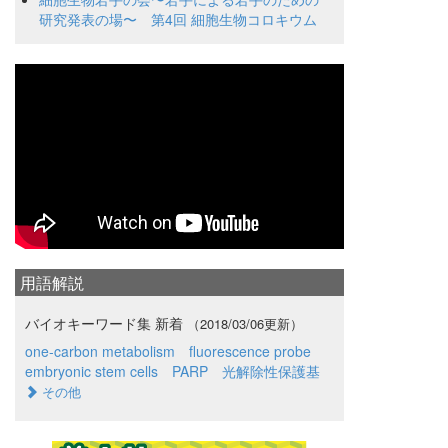
研究発表の場〜 第4回 細胞生物コロキウム
用語解説
バイオキーワード集 新着
（2018/03/06更新）
one-carbon metabolism
fluorescence probe
embryonic stem cells
PARP
光解除性保護基
その他