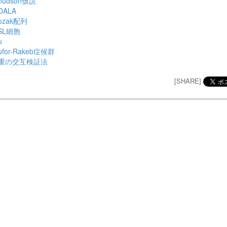
nudson仮説
OALA
ozak配列
SL細胞
u
ufor-Rakeb症候群
重の交互検証法
[SHARE]