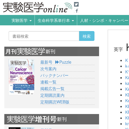
実験医学
生命科学系単行本
人材・シンポ・キャンペ
検索
英字
K
最新号
Puzzle
k
次号案内
K
バックナンバー
K
連載一覧
ka
掲載広告一覧
K
K
定期購読案内
K
定期購読WEB版
K
K
K
k