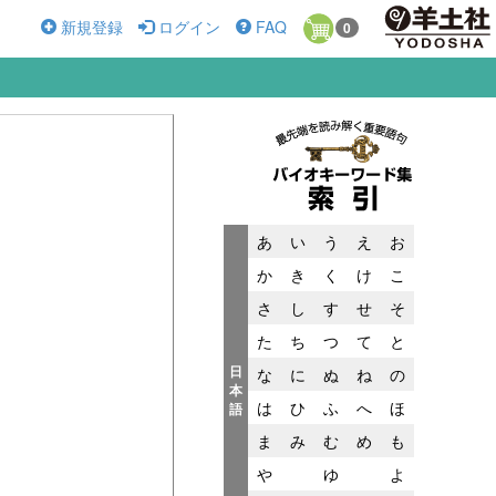
新規登録
ログイン
FAQ
0
あ
い
う
え
お
か
き
く
け
こ
さ
し
す
せ
そ
た
ち
つ
て
と
日
な
に
ぬ
ね
の
本
は
ひ
ふ
へ
ほ
語
ま
み
む
め
も
や
ゆ
よ