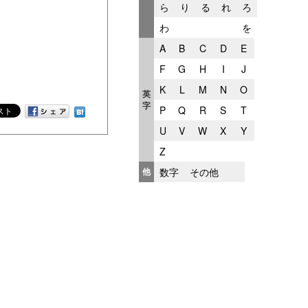
ら
り
る
れ
ろ
わ
を
A
B
C
D
E
F
G
H
I
J
K
L
M
N
O
英
字
P
Q
R
S
T
U
V
W
X
Y
Z
他
数字
その他