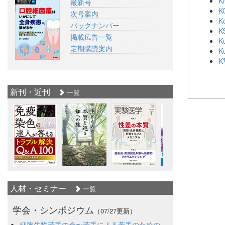
K
最新号
K
次号案内
K
バックナンバー
K
掲載広告一覧
K
定期購読案内
K
K
新刊・近刊
一覧
人材・セミナー
一覧
学会・シンポジウム
（07/27更新）
細胞生物若手の会〜若手による若手のための