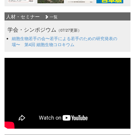
人材・セミナー
一覧
学会・シンポジウム
（07/27更新）
細胞生物若手の会〜若手による若手のための研究発表の
場〜 第4回 細胞生物コロキウム