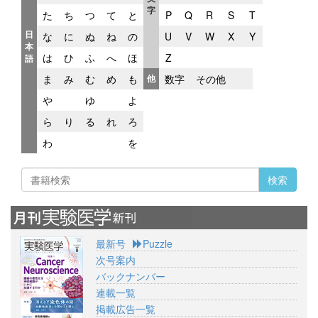
字
た
ち
つ
て
と
P
Q
R
S
T
日
な
に
ぬ
ね
の
U
V
W
X
Y
本
は
ひ
ふ
へ
ほ
Z
語
ま
み
む
め
も
他
数字
その他
や
ゆ
よ
ら
り
る
れ
ろ
わ
を
検索
最新号
Puzzle
次号案内
バックナンバー
連載一覧
掲載広告一覧