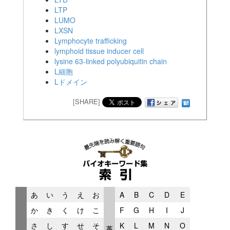
LTP
LUMO
LXSN
Lymphocyte trafficking
lymphoid tissue inducer cell
lysine 63-linked polyubiquitin chain
L細胞
Lドメイン
[SHARE]
あ
い
う
え
お
A
B
C
D
E
か
き
く
け
こ
F
G
H
I
J
さ
し
す
せ
そ
K
L
M
N
O
英