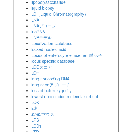
lipopolysaccharide
liquid biopsy
LC（Liquid Chromatography）
LNA
LNAプローブ
lncRNA
LNPモデル
Localization Database
locked nucleic acid
Locus of enterocyte effacement遺伝子
locus specific database
LODスコア
LOH
long noncoding RNA
long seedアプローチ
loss of heterozygosity
lowest unoccupied molecular orbital
LOX
lo相
lpr/lpr
マウス
LPS
LSD1
LTD