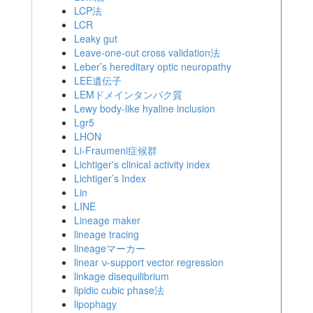
LCP法
LCR
Leaky gut
Leave-one-out cross validation法
Leber’s hereditary optic neuropathy
LEE遺伝子
LEMドメインタンパク質
Lewy body-like hyaline inclusion
Lgr5
LHON
Li-Fraumeni症候群
Lichtiger's clinical activity index
Lichtiger’s Index
Lin
LINE
Lineage maker
lineage tracing
lineageマーカー
linear ν-support vector regression
linkage disequilibrium
lipidic cubic phase法
lipophagy