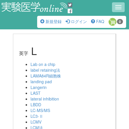
Toggl
navig
新規登録
ログイン
FAQ
0
L
英字
Lab on a chip
label retaining法
LAMA84R細胞株
landing pad
Langerin
LAST
lateral inhibition
LBDD
LC-MS/MS
LC3-Ⅱ
LCMV
LCM法