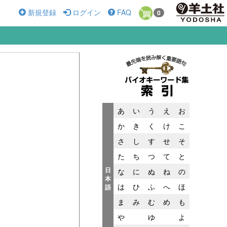
新規登録
ログイン
FAQ
0
あ
い
う
え
お
か
き
く
け
こ
さ
し
す
せ
そ
た
ち
つ
て
と
日
な
に
ぬ
ね
の
本
は
ひ
ふ
へ
ほ
語
ま
み
む
め
も
や
ゆ
よ