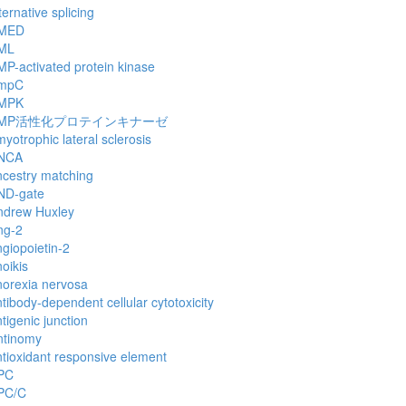
ternative splicing
MED
ML
P-activated protein kinase
mpC
MPK
MP活性化プロテインキナーゼ
yotrophic lateral sclerosis
NCA
ncestry matching
ND-gate
ndrew Huxley
ng-2
giopoietin-2
oikis
norexia nervosa
tibody-dependent cellular cytotoxicity
tigenic junction
ntinomy
tioxidant responsive element
PC
PC/C