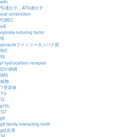
elin
PG遺伝子，ATG遺伝子
ical constriction
POBEC
poE
optosis-inducing factor
RE
rgonauteファミリータンパク質
RNT
RS
yl hydrocarbon receptor
SDの病因
SMS
細胞
s
T1受容体
TF3
TG
tg16L
TG7
tg8
g8-family interacting motif
tg結合系
TM