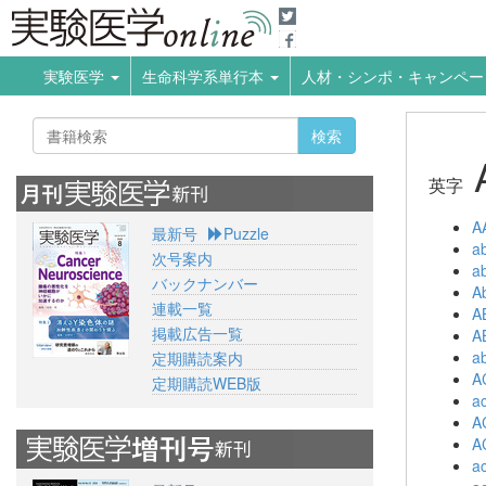
実験医学
生命科学系単行本
人材・シンポ・キャンペ
検索
英字
A
最新号
Puzzle
ab
次号案内
a
バックナンバー
A
連載一覧
A
掲載広告一覧
A
ab
定期購読案内
A
定期購読WEB版
ac
A
A
a