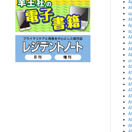
Ap
A
ap
A
A
ap
A
A
A
A
ar
A
A
A
A
A
A
A
A
A
At
A
A