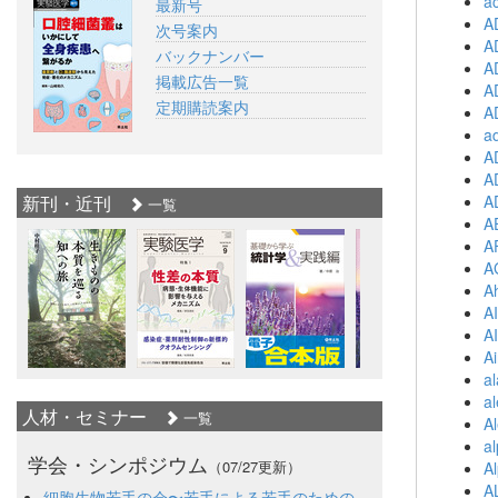
ac
最新号
A
次号案内
A
バックナンバー
A
掲載広告一覧
A
定期購読案内
A
ad
A
A
新刊・近刊
A
一覧
A
A
A
A
A
A
Ai
al
a
人材・セミナー
一覧
Al
al
学会・シンポジウム
（07/27更新）
A
A
細胞生物若手の会〜若手による若手のための