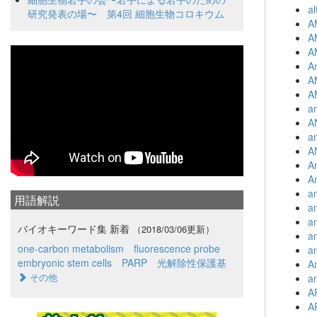
al
研究発表の場〜 第4回 細胞生物コロキウム
A
A
AM
A
A
A
am
A
a
A
A
A
an
用語解説
an
a
バイオキーワード集 新着
（2018/03/06更新）
an
one-carbon metabolism
fluorescence probe
an
embryonic stem cells
PARP
光解除性保護基
A
その他
an
A
A