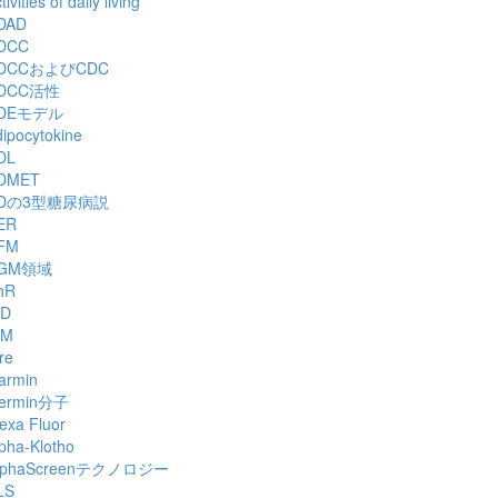
tivities of daily living
DAD
DCC
DCCおよびCDC
DCC活性
DEモデル
ipocytokine
DL
DMET
Dの3型糖尿病説
ER
FM
GM領域
hR
ID
IM
re
armin
lermin分子
exa Fluor
pha-Klotho
lphaScreenテクノロジー
LS