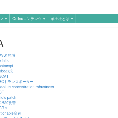
ーン
Onlineコンテンツ
羊土社とは
A
AVS1領域
 initio
batacept
bbeの式
BCA1
BCトランスポーター
solute concentration robustness
CF
idic patch
CR20改善
CR70
ctionable変異