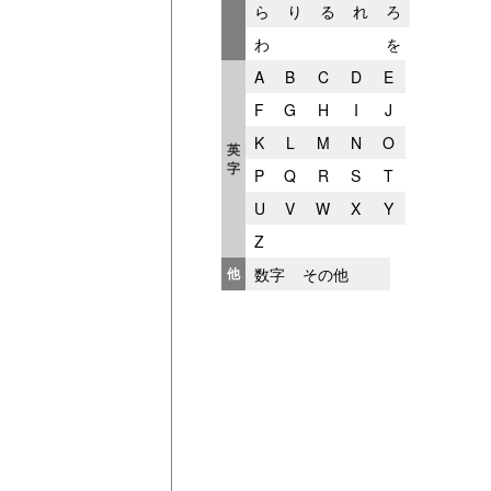
ら
り
る
れ
ろ
わ
を
A
B
C
D
E
F
G
H
I
J
K
L
M
N
O
英
字
P
Q
R
S
T
U
V
W
X
Y
Z
他
数字
その他