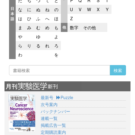
た
ち
つ
て
と
P
Q
R
S
T
日
な
に
ぬ
ね
の
U
V
W
X
Y
本
は
ひ
ふ
へ
ほ
Z
語
ま
み
む
め
も
他
数字
その他
や
ゆ
よ
ら
り
る
れ
ろ
わ
を
検索
最新号
Puzzle
次号案内
バックナンバー
連載一覧
掲載広告一覧
定期購読案内