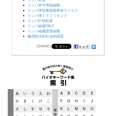
リンパ管平滑筋細胞
リンパ球性脈絡髄膜炎ウイルス
リンパ球トラフィキング
リンパ行性転移
リンパ組織FALC
リンパ組織誘導細胞
倫理的法的社会的課題
[SHARE]
あ
い
う
え
お
A
B
C
D
E
か
き
く
け
こ
F
G
H
I
J
さ
し
す
せ
そ
K
L
M
N
O
英
字