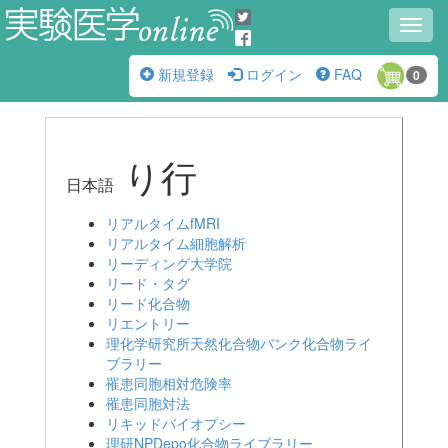
Toggl
navig
新規登録
ログイン
FAQ
0
り行
日本語
リアルタイムfMRI
リアルタイム細胞解析
リーディング大学院
リード・タグ
リード化合物
リエントリー
理化学研究所天然化合物バンク化合物ライ
ブラリー
罹患同胞相対危険率
罹患同胞対法
リキッドバイオプシー
理研NPDepo化合物ライブラリー