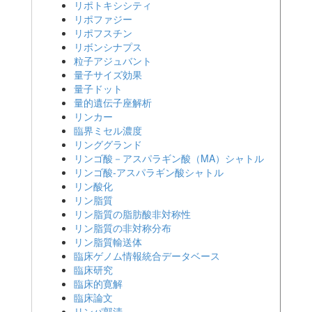
リポトキシシティ
リポファジー
リポフスチン
リボンシナプス
粒子アジュバント
量子サイズ効果
量子ドット
量的遺伝子座解析
リンカー
臨界ミセル濃度
リンググランド
リンゴ酸－アスパラギン酸（MA）シャトル
リンゴ酸-アスパラギン酸シャトル
リン酸化
リン脂質
リン脂質の脂肪酸非対称性
リン脂質の非対称分布
リン脂質輸送体
臨床ゲノム情報統合データベース
臨床研究
臨床的寛解
臨床論文
リンパ郭清