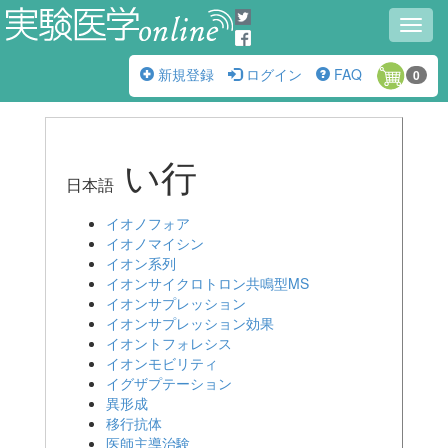
Toggl
navig
新規登録
ログイン
FAQ
0
い行
日本語
イオノフォア
イオノマイシン
イオン系列
イオンサイクロトロン共鳴型MS
イオンサプレッション
イオンサプレッション効果
イオントフォレシス
イオンモビリティ
イグザプテーション
異形成
移行抗体
医師主導治験