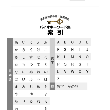
あ
い
う
え
お
A
B
C
D
E
か
き
く
け
こ
F
G
H
I
J
さ
し
す
せ
そ
K
L
M
N
O
英
字
た
ち
つ
て
と
P
Q
R
S
T
日
な
に
ぬ
ね
の
U
V
W
X
Y
本
は
ひ
ふ
へ
ほ
Z
語
ま
み
む
め
も
他
数字
その他
や
ゆ
よ
ら
り
る
れ
ろ
わ
を