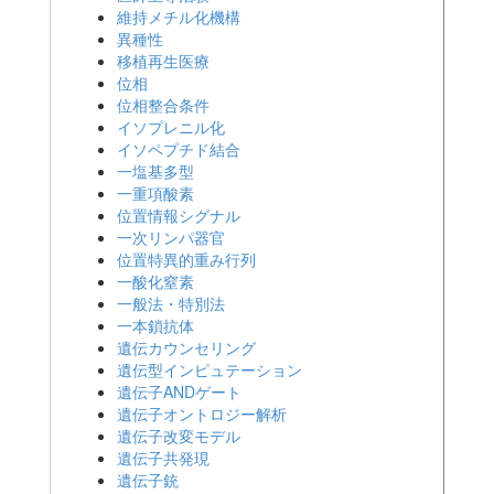
維持メチル化機構
異種性
移植再生医療
位相
位相整合条件
イソプレニル化
イソペプチド結合
一塩基多型
一重項酸素
位置情報シグナル
一次リンパ器官
位置特異的重み行列
一酸化窒素
一般法・特別法
一本鎖抗体
遺伝カウンセリング
遺伝型インピュテーション
遺伝子ANDゲート
遺伝子オントロジー解析
遺伝子改変モデル
遺伝子共発現
遺伝子銃