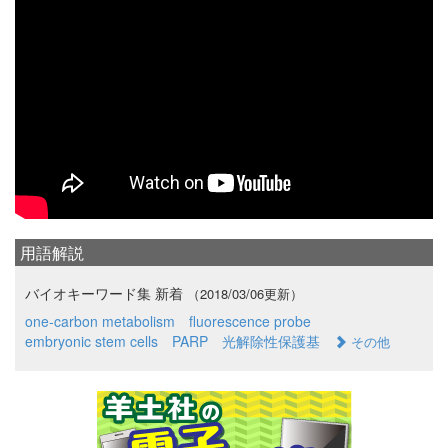
用語解説
バイオキーワード集 新着
（2018/03/06更新）
one-carbon metabolism
fluorescence probe
embryonic stem cells
PARP
光解除性保護基
その他