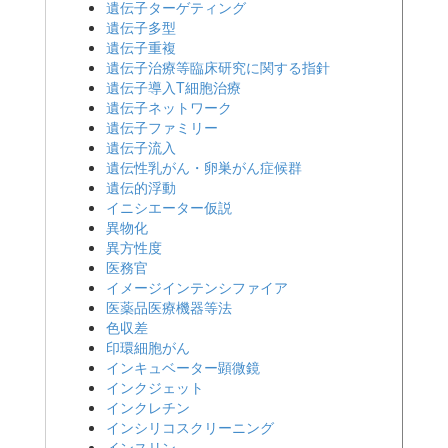
遺伝子ターゲティング
遺伝子多型
遺伝子重複
遺伝子治療等臨床研究に関する指針
遺伝子導入T細胞治療
遺伝子ネットワーク
遺伝子ファミリー
遺伝子流入
遺伝性乳がん・卵巣がん症候群
遺伝的浮動
イニシエーター仮説
異物化
異方性度
医務官
イメージインテンシファイア
医薬品医療機器等法
色収差
印環細胞がん
インキュベーター顕微鏡
インクジェット
インクレチン
インシリコスクリーニング
インスリン