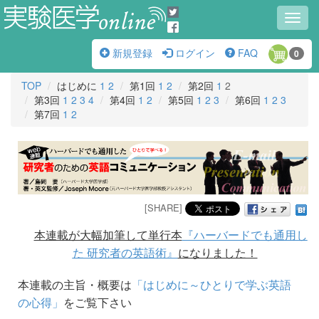
Toggl
navig
新規登録
ログイン
FAQ
0
TOP
はじめに
1
2
第1回
1
2
第2回
1
2
第3回
1
2
3
4
第4回
1
2
第5回
1
2
3
第6回
1
2
3
第7回
1
2
[SHARE]
本連載が大幅加筆して単行本
『ハーバードでも通用し
た 研究者の英語術』
になりました！
本連載の主旨・概要は
「はじめに～ひとりで学ぶ英語
の心得」
をご覧下さい