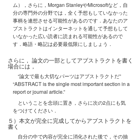
ム），さらに，Morgan StanleyやMicrosoftなど，自
分の専門外の分野では，全く予想もしていなかった
事柄を連想させる可能性があるのです．あなたのア
ブストラクトはインターネットを通して予想もして
いなかった広い読者に読まれる可能性があるので
す．略語・略記は必要最低限にしましょう．
さらに， 論文の一部としてアブストラクトを書く
場合には，
“論文で最も大切なパーツはアブストラクトだ”
“ABSTRACT is the single most important section in a
report or journal article.”
ということを念頭に置き，さらに次の2点にも気
をつけてください．
５）本文が完全に完成してからアブストラクトを
書く
自分の中で内容が完全に消化された後で，その抽