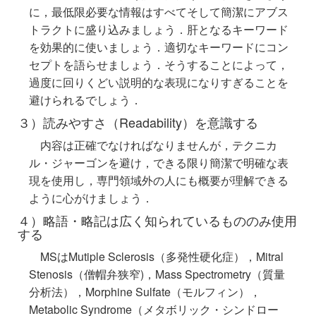
に，最低限必要な情報はすべてそして簡潔にアブス
トラクトに盛り込みましょう．肝となるキーワード
を効果的に使いましょう．適切なキーワードにコン
セプトを語らせましょう．そうすることによって，
過度に回りくどい説明的な表現になりすぎることを
避けられるでしょう．
３）読みやすさ（Readability）を意識する
内容は正確でなければなりませんが，テクニカ
ル・ジャーゴンを避け，できる限り簡潔で明確な表
現を使用し，専門領域外の人にも概要が理解できる
ように心がけましょう．
４）略語・略記は広く知られているもののみ使用
する
MSはMutiple Sclerosis（多発性硬化症），Mitral
Stenosis（僧帽弁狭窄)，Mass Spectrometry（質量
分析法），Morphine Sulfate（モルフィン），
Metabolic Syndrome（メタボリック・シンドロー