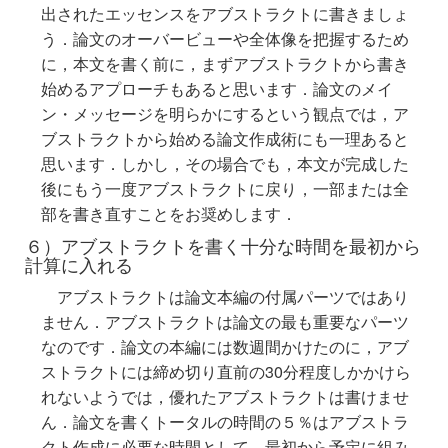
出されたエッセンスをアブストラクトに書きましょ
う．論文のオーバービューや全体像を把握するため
に，本文を書く前に，まずアブストラクトから書き
始めるアプローチもあると思います．論文のメイ
ン・メッセージを明らかにするという観点では，ア
ブストラクトから始める論文作成術にも一理あると
思います．しかし，その場合でも，本文が完成した
後にもう一度アブストラクトに戻り，一部または全
部を書き直すことをお奨めします．
６）アブストラクトを書く十分な時間を最初から
計算に入れる
アブストラクトは論文本編の付属パーツではあり
ません．アブストラクトは論文の最も重要なパーツ
なのです．論文の本編には数週間かけたのに，アブ
ストラクトには締め切り直前の30分程度しかかけら
れないようでは，優れたアブストラクトは書けませ
ん．論文を書くトータルの時間の５％はアブストラ
クト作成に必要な時間として，最初から予定に組み