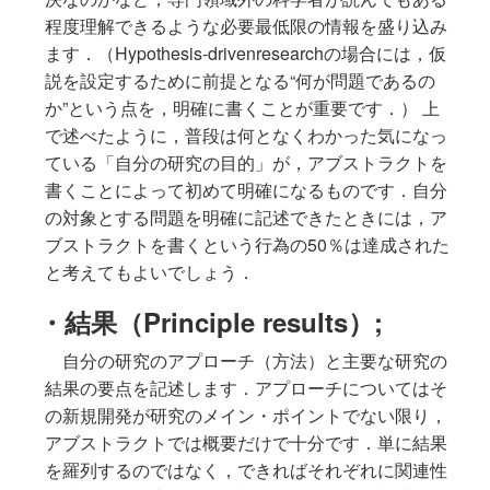
程度理解できるような必要最低限の情報を盛り込み
ます．（Hypothesis-drivenresearchの場合には，仮
説を設定するために前提となる“何が問題であるの
か”という点を，明確に書くことが重要です．） 上
で述べたように，普段は何となくわかった気になっ
ている「自分の研究の目的」が，アブストラクトを
書くことによって初めて明確になるものです．自分
の対象とする問題を明確に記述できたときには，ア
ブストラクトを書くという行為の50％は達成された
と考えてもよいでしょう．
・結果（Principle results）;
自分の研究のアプローチ（方法）と主要な研究の
結果の要点を記述します．アプローチについてはそ
の新規開発が研究のメイン・ポイントでない限り，
アブストラクトでは概要だけで十分です．単に結果
を羅列するのではなく，できればそれぞれに関連性