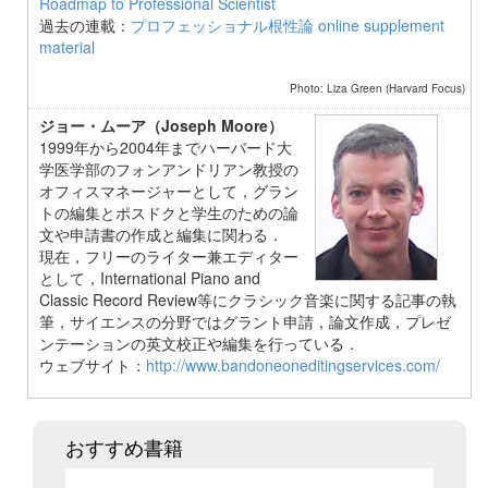
Roadmap to Professional Scientist
過去の連載：
プロフェッショナル根性論 online supplement
material
Photo: Liza Green (Harvard Focus)
ジョー・ムーア（Joseph Moore）
1999年から2004年までハーバード大
学医学部のフォンアンドリアン教授の
オフィスマネージャーとして，グラン
トの編集とポスドクと学生のための論
文や申請書の作成と編集に関わる．
現在，フリーのライター兼エディター
として，International Piano and
Classic Record Review等にクラシック音楽に関する記事の執
筆，サイエンスの分野ではグラント申請，論文作成，プレゼ
ンテーションの英文校正や編集を行っている．
ウェブサイト：
http://www.bandoneoneditingservices.com/
おすすめ書籍