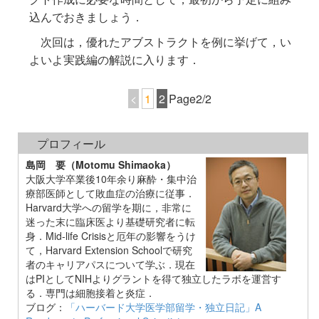
込んでおきましょう．
次回は，優れたアブストラクトを例に挙げて，い
よいよ実践編の解説に入ります．
<
1
2
Page2/2
プロフィール
島岡 要（Motomu Shimaoka）
大阪大学卒業後10年余り麻酔・集中治
療部医師として敗血症の治療に従事．
Harvard大学への留学を期に，非常に
迷った末に臨床医より基礎研究者に転
身．Mid-life Crisisと厄年の影響をうけ
て，Harvard Extension Schoolで研究
者のキャリアパスについて学ぶ．現在
はPIとしてNIHよりグラントを得て独立したラボを運営す
る．専門は細胞接着と炎症．
ブログ：
「ハーバード大学医学部留学・独立日記」A