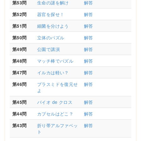
第53問
生命の謎を解け
解答
第52問
器官を探せ！
解答
第51問
細菌を分けよう
解答
第50問
立体のパズル
解答
第49問
公園で講演
解答
第48問
マッチ棒でパズル
解答
第47問
イルカは軽い？
解答
第46問
プラスミドを復元せ
解答
よ
第45問
バイオ de クロス
解答
第44問
カプセルはどこ？
解答
第43問
折り帯アルファベッ
解答
ト