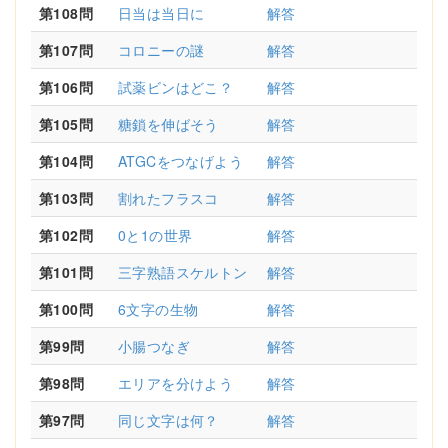
第108問
日当は当日に
解答
第107問
コロニーの謎
解答
第106問
試薬ビンはどこ？
解答
第105問
糖鎖を伸ばそう
解答
第104問
ATGCをつなげよう
解答
第103問
割れたフラスコ
解答
第102問
0と1の世界
解答
第101問
三字熟語スケルトン
解答
第100問
6文字の生物
解答
第99問
小腸つなぎ
解答
第98問
エリアを分けよう
解答
第97問
同じ文字は何？
解答