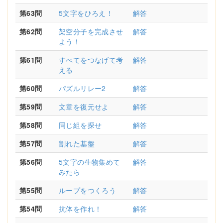
第63問
5文字をひろえ！
解答
第62問
架空分子を完成させ
解答
よう！
第61問
すべてをつなげて考
解答
える
第60問
パズルリレー2
解答
第59問
文章を復元せよ
解答
第58問
同じ組を探せ
解答
第57問
割れた基盤
解答
第56問
5文字の生物集めて
解答
みたら
第55問
ループをつくろう
解答
第54問
抗体を作れ！
解答