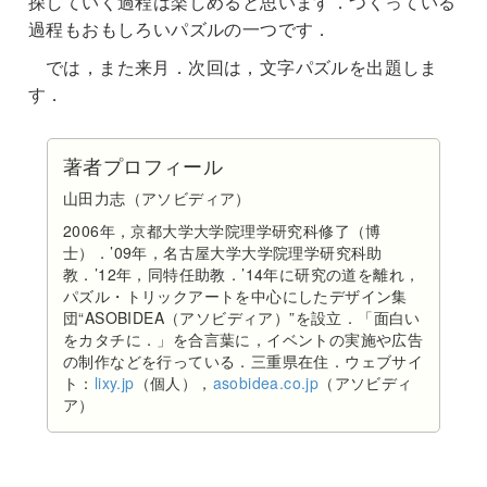
探していく過程は楽しめると思います．つくっている
過程もおもしろいパズルの一つです．
では，また来月．次回は，文字パズルを出題しま
す．
著者プロフィール
山田力志（アソビディア）
2006年，京都大学大学院理学研究科修了（博
士）．’09年，名古屋大学大学院理学研究科助
教．’12年，同特任助教．’14年に研究の道を離れ，
パズル・トリックアートを中心にしたデザイン集
団“ASOBIDEA（アソビディア）”を設立．「面白い
をカタチに．」を合言葉に，イベントの実施や広告
の制作などを行っている．三重県在住．ウェブサイ
ト：
lixy.jp
（個人），
asobidea.co.jp
（アソビディ
ア）