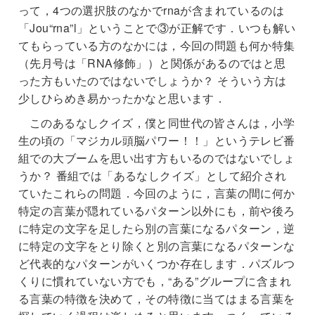
って，4つの選択肢のなかでrnaが含まれているのは
「Jou“rna”l」ということで③が正解です．いつも解い
てもらっている方のなかには，今回の問題も何か特集
（先月号は「RNA修飾」）と関係があるのではと思
った方もいたのではないでしょうか？ そういう方は
少しひらめき易かったかなと思います．
このあるなしクイズ，僕と同世代の皆さんは，小学
生の頃の「マジカル頭脳パワー！！」というテレビ番
組での大ブームを思い出す方もいるのではないでしょ
うか？ 番組では「あるなしクイズ」として紹介され
ていたこれらの問題．今回のように，言葉の間に何か
特定の言葉が隠れているパターン以外にも，前や後ろ
に特定の文字を足したら別の言葉になるパターン，逆
に特定の文字をとり除くと別の言葉になるパターンな
ど代表的なパターンがいくつか存在します．パズルつ
くりに慣れていない方でも，“ある”グループに含まれ
る言葉の特徴を決めて，その特徴に当てはまる言葉を