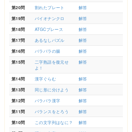
第20問
割れたプレート
解答
第19問
バイオナンクロ
解答
第18問
ATGCプレース
解答
第17問
あるなしパズル
解答
第16問
バラバラの腸
解答
第15問
二字熟語を復元せ
解答
よ！
第14問
漢字ぐらむ
解答
第13問
同じ形に分けよう
解答
第12問
バラバラ漢字
解答
第11問
バランスをとろう
解答
第10問
この文字列はなに？
解答