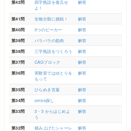
第42問
四字熟語を復元せ
解答
よ！
第41問
生物分類に挑戦！
解答
第40問
3つのビーカー
解答
第39問
バラバラの筋肉
解答
第38問
三字熟語をつくろう
解答
第37問
CAGブロック
解答
第36問
実験室ではゆとりを
解答
もって
第35問
ひらめき言葉
解答
第34問
omics探し
解答
第33問
3・3 からはじめよ
解答
う
第32問
積み上げたシャーレ
解答