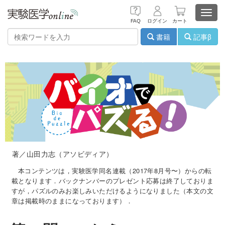
Toggl
FAQ
ログイン
カート
navig
書籍
記事β
著／山田力志（アソビディア）
本コンテンツは，実験医学同名連載（2017年8月号〜）からの転
載となります．バックナンバーのプレゼント応募は終了しておりま
すが，パズルのみお楽しみいただけるようになりました（本文の文
章は掲載時のままになっております）．