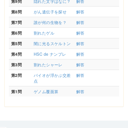
第9問
隠れた文字はなに？
解答
第8問
がん遺伝子を探せ
解答
第7問
誰が何の生物を？
解答
第6問
割れたゲル
解答
第5問
闇に光るスケルトン
解答
第4問
HSC de ナンプレ
解答
第3問
割れたシャーレ
解答
第2問
バイオが浮かぶ交差
解答
点
第1問
ゲノム覆面算
解答