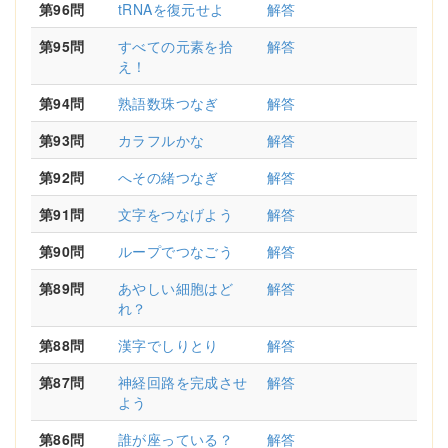
第96問
tRNAを復元せよ
解答
第95問
すべての元素を拾
解答
え！
第94問
熟語数珠つなぎ
解答
第93問
カラフルかな
解答
第92問
へその緒つなぎ
解答
第91問
文字をつなげよう
解答
第90問
ループでつなごう
解答
第89問
あやしい細胞はど
解答
れ？
第88問
漢字でしりとり
解答
第87問
神経回路を完成させ
解答
よう
第86問
誰が座っている？
解答