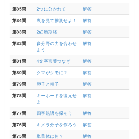
第85問
2つに分かれて
解答
第84問
裏を見て推測せよ！
解答
第83問
2細胞期胚
解答
第82問
多分野の力を合わせ
解答
よう
第81問
4文字言葉つなぎ
解答
第80問
クマがクモに？
解答
第79問
卵子と精子
解答
第78問
キーボードを復元せ
解答
よ
第77問
四字熟語を探そう
解答
第76問
キメラ分子を作ろう
解答
第75問
単量体は何？
解答