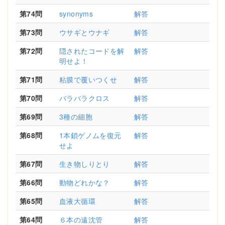
第74問
synonyms
解答
第73問
ウサギとウナギ
解答
第72問
隠されたコードを解
解答
明せよ！
第71問
粘膜で覆いつくせ
解答
第70問
バラバラクロス
解答
第69問
3種の細胞
解答
第68問
1本鎖ゲノムを復元
解答
せよ
第67問
生き物しりとり
解答
第66問
動物どれかな？
解答
第65問
血液大循環
解答
第64問
６本の遠沈管
解答