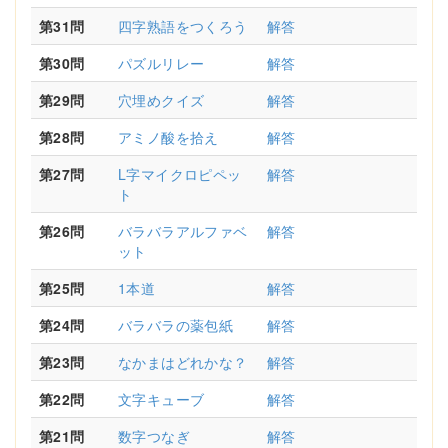
第31問
四字熟語をつくろう
解答
第30問
パズルリレー
解答
第29問
穴埋めクイズ
解答
第28問
アミノ酸を拾え
解答
第27問
L字マイクロピペッ
解答
ト
第26問
バラバラアルファベ
解答
ット
第25問
1本道
解答
第24問
バラバラの薬包紙
解答
第23問
なかまはどれかな？
解答
第22問
文字キューブ
解答
第21問
数字つなぎ
解答