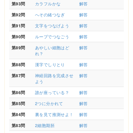
第93問
カラフルかな
解答
第92問
へその緒つなぎ
解答
第91問
文字をつなげよう
解答
第90問
ループでつなごう
解答
第89問
あやしい細胞はど
解答
れ？
第88問
漢字でしりとり
解答
第87問
神経回路を完成させ
解答
よう
第86問
誰が座っている？
解答
第85問
2つに分かれて
解答
第84問
裏を見て推測せよ！
解答
第83問
2細胞期胚
解答