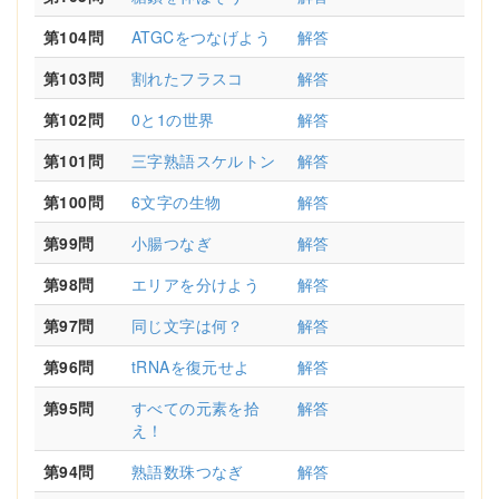
第104問
ATGCをつなげよう
解答
第103問
割れたフラスコ
解答
第102問
0と1の世界
解答
第101問
三字熟語スケルトン
解答
第100問
6文字の生物
解答
第99問
小腸つなぎ
解答
第98問
エリアを分けよう
解答
第97問
同じ文字は何？
解答
第96問
tRNAを復元せよ
解答
第95問
すべての元素を拾
解答
え！
第94問
熟語数珠つなぎ
解答