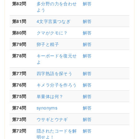
第82問
多分野の力を合わせ
解答
よう
第81問
4文字言葉つなぎ
解答
第80問
クマがクモに？
解答
第79問
卵子と精子
解答
第78問
キーボードを復元せ
解答
よ
第77問
四字熟語を探そう
解答
第76問
キメラ分子を作ろう
解答
第75問
単量体は何？
解答
第74問
synonyms
解答
第73問
ウサギとウナギ
解答
第72問
隠されたコードを解
解答
明せよ！