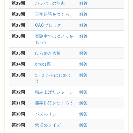
第39問
バラバラの筋肉
解答
第38問
三字熟語をつくろう
解答
第37問
CAGブロック
解答
第36問
実験室ではゆとりを
解答
もって
第35問
ひらめき言葉
解答
第34問
omics探し
解答
第33問
3・3 からはじめよ
解答
う
第32問
積み上げたシャーレ
解答
第31問
四字熟語をつくろう
解答
第30問
パズルリレー
解答
第29問
穴埋めクイズ
解答