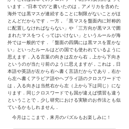
います．“日本での”と書いたのは，アメリカを含めた
海外では黒マスが連続することに制限がないことがほ
とんどだからです．一方，「黒マスを盤面内に対称的
に配置しなければならない」や「三方向が黒マスで囲
まれたマスをつくってはいけない」というルールが海
外では一般的です．「盤面の四隅には黒マスを置かな
い」といったルールはどの国でも使われているように
思えます．入る言葉の向きは左から右，上から下向き
というのが当たり前のように思えますが，これは，日
本語や英語が左から右へ書く言語だからであり，右か
ら左へ書くアラビア語やヘブライ語のクロスワードで
は，入る向きは当然右から左（上から下は同じ）にな
ります．同じクロスワードでも国が違えば慣習も違う
ということで，少し研究における実験のお作法とも似
ているかもしれません．
今月はここまで，来月のパズルもお楽しみに！