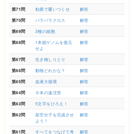
第71問
粘膜で覆いつくせ
解答
第70問
バラバラクロス
解答
第69問
3種の細胞
解答
第68問
1本鎖ゲノムを復元
解答
せよ
第67問
生き物しりとり
解答
第66問
動物どれかな？
解答
第65問
血液大循環
解答
第64問
６本の遠沈管
解答
第63問
5文字をひろえ！
解答
第62問
架空分子を完成させ
解答
よう！
第61問
すべてをつなげて考
解答