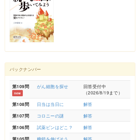
バックナンバー
第109問
がん細胞を探せ
回答受付中
（2026/8/19まで）
new
第108問
日当は当日に
解答
第107問
コロニーの謎
解答
第106問
試薬ビンはどこ？
解答
第105問
糖鎖を伸ばそう
解答