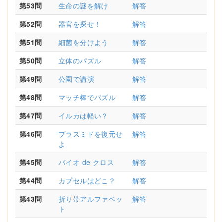
第53問
生命の謎を解け
解答
第52問
器官を探せ！
解答
第51問
細菌を分けよう
解答
第50問
立体のパズル
解答
第49問
公園で講演
解答
第48問
マッチ棒でパズル
解答
第47問
イルカは軽い？
解答
第46問
プラスミドを復元せ
解答
よ
第45問
バイオ de クロス
解答
第44問
カプセルはどこ？
解答
第43問
折り帯アルファベッ
解答
ト