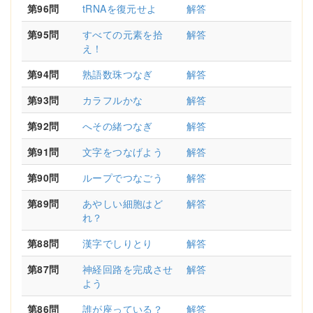
第96問
tRNAを復元せよ
解答
第95問
すべての元素を拾
解答
え！
第94問
熟語数珠つなぎ
解答
第93問
カラフルかな
解答
第92問
へその緒つなぎ
解答
第91問
文字をつなげよう
解答
第90問
ループでつなごう
解答
第89問
あやしい細胞はど
解答
れ？
第88問
漢字でしりとり
解答
第87問
神経回路を完成させ
解答
よう
第86問
誰が座っている？
解答