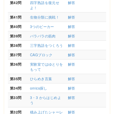
第42問
四字熟語を復元せ
解答
よ！
第41問
生物分類に挑戦！
解答
第40問
3つのビーカー
解答
第39問
バラバラの筋肉
解答
第38問
三字熟語をつくろう
解答
第37問
CAGブロック
解答
第36問
実験室ではゆとりを
解答
もって
第35問
ひらめき言葉
解答
第34問
omics探し
解答
第33問
3・3 からはじめよ
解答
う
第32問
積み上げたシャーレ
解答