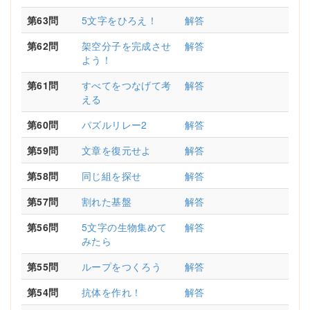
第63問
5文字をひろえ！
解答
第62問
架空分子を完成させ
解答
よう！
第61問
すべてをつなげて考
解答
える
第60問
パズルリレー2
解答
第59問
文章を復元せよ
解答
第58問
同じ組を探せ
解答
第57問
割れた基盤
解答
第56問
5文字の生物集めて
解答
みたら
第55問
ループをつくろう
解答
第54問
抗体を作れ！
解答