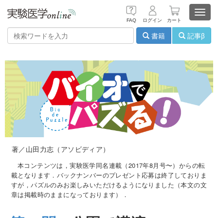
Toggl
FAQ
ログイン
カート
navig
書籍
記事β
著／山田力志（アソビディア）
本コンテンツは，実験医学同名連載（2017年8月号〜）からの転
載となります．バックナンバーのプレゼント応募は終了しておりま
すが，パズルのみお楽しみいただけるようになりました（本文の文
章は掲載時のままになっております）．