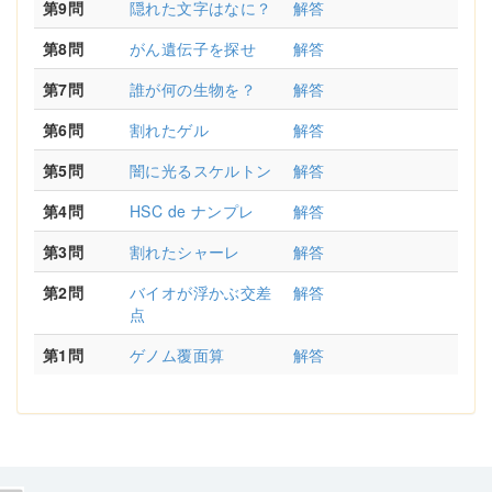
第9問
隠れた文字はなに？
解答
第8問
がん遺伝子を探せ
解答
第7問
誰が何の生物を？
解答
第6問
割れたゲル
解答
第5問
闇に光るスケルトン
解答
第4問
HSC de ナンプレ
解答
第3問
割れたシャーレ
解答
第2問
バイオが浮かぶ交差
解答
点
第1問
ゲノム覆面算
解答