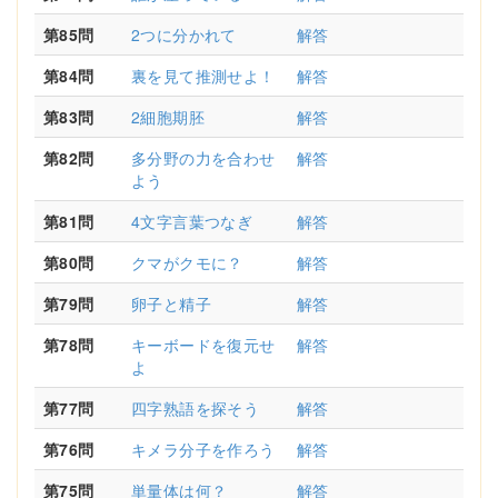
第85問
2つに分かれて
解答
第84問
裏を見て推測せよ！
解答
第83問
2細胞期胚
解答
第82問
多分野の力を合わせ
解答
よう
第81問
4文字言葉つなぎ
解答
第80問
クマがクモに？
解答
第79問
卵子と精子
解答
第78問
キーボードを復元せ
解答
よ
第77問
四字熟語を探そう
解答
第76問
キメラ分子を作ろう
解答
第75問
単量体は何？
解答