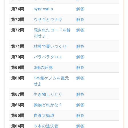
第74問
synonyms
解答
第73問
ウサギとウナギ
解答
第72問
隠されたコードを解
解答
明せよ！
第71問
粘膜で覆いつくせ
解答
第70問
バラバラクロス
解答
第69問
3種の細胞
解答
第68問
1本鎖ゲノムを復元
解答
せよ
第67問
生き物しりとり
解答
第66問
動物どれかな？
解答
第65問
血液大循環
解答
第64問
６本の遠沈管
解答