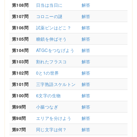
第108問
日当は当日に
解答
第107問
コロニーの謎
解答
第106問
試薬ビンはどこ？
解答
第105問
糖鎖を伸ばそう
解答
第104問
ATGCをつなげよう
解答
第103問
割れたフラスコ
解答
第102問
0と1の世界
解答
第101問
三字熟語スケルトン
解答
第100問
6文字の生物
解答
第99問
小腸つなぎ
解答
第98問
エリアを分けよう
解答
第97問
同じ文字は何？
解答