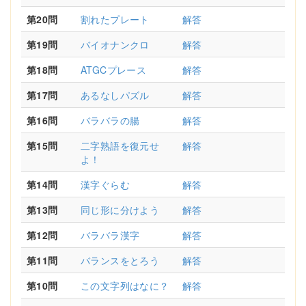
第20問
割れたプレート
解答
第19問
バイオナンクロ
解答
第18問
ATGCプレース
解答
第17問
あるなしパズル
解答
第16問
バラバラの腸
解答
第15問
二字熟語を復元せ
解答
よ！
第14問
漢字ぐらむ
解答
第13問
同じ形に分けよう
解答
第12問
バラバラ漢字
解答
第11問
バランスをとろう
解答
第10問
この文字列はなに？
解答