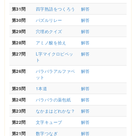
第31問
四字熟語をつくろう
解答
第30問
パズルリレー
解答
第29問
穴埋めクイズ
解答
第28問
アミノ酸を拾え
解答
第27問
L字マイクロピペッ
解答
ト
第26問
バラバラアルファベ
解答
ット
第25問
1本道
解答
第24問
バラバラの薬包紙
解答
第23問
なかまはどれかな？
解答
第22問
文字キューブ
解答
第21問
数字つなぎ
解答