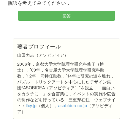
熟語を考えてみてください．
回答
著者プロフィール
山田力志（アソビディア）
2006年，京都大学大学院理学研究科修了（博
士）．’09年，名古屋大学大学院理学研究科助
教．’12年，同特任助教．’14年に研究の道を離れ，
パズル・トリックアートを中心にしたデザイン集
団“ASOBIDEA（アソビディア）”を設立．「面白い
をカタチに．」を合言葉に，イベントの実施や広告
の制作などを行っている．三重県在住．ウェブサイ
ト：
lixy.jp
（個人），
asobidea.co.jp
（アソビディ
ア）