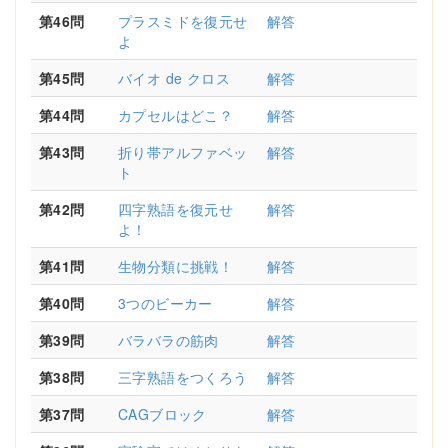
第46問
プラスミドを復元せ
解答
よ
第45問
バイオ de クロス
解答
第44問
カプセルはどこ？
解答
第43問
折り帯アルファベッ
解答
ト
第42問
四字熟語を復元せ
解答
よ！
第41問
生物分類に挑戦！
解答
第40問
3つのビーカー
解答
第39問
バラバラの筋肉
解答
第38問
三字熟語をつくろう
解答
第37問
CAGブロック
解答