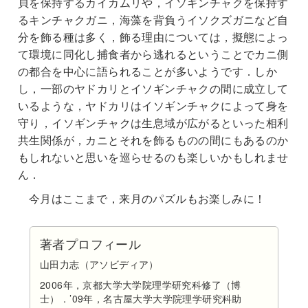
貝を保持するカイカムリや，イソギンチャクを保持す
るキンチャクガニ，海藻を背負うイソクズガニなど自
分を飾る種は多く，飾る理由については，擬態によっ
て環境に同化し捕食者から逃れるということでカニ側
の都合を中心に語られることが多いようです．しか
し，一部のヤドカリとイソギンチャクの間に成立して
いるような，ヤドカリはイソギンチャクによって身を
守り，イソギンチャクは生息域が広がるといった相利
共生関係が，カニとそれを飾るものの間にもあるのか
もしれないと思いを巡らせるのも楽しいかもしれませ
ん．
今月はここまで，来月のパズルもお楽しみに！
著者プロフィール
山田力志（アソビディア）
2006年，京都大学大学院理学研究科修了（博
士）．’09年，名古屋大学大学院理学研究科助