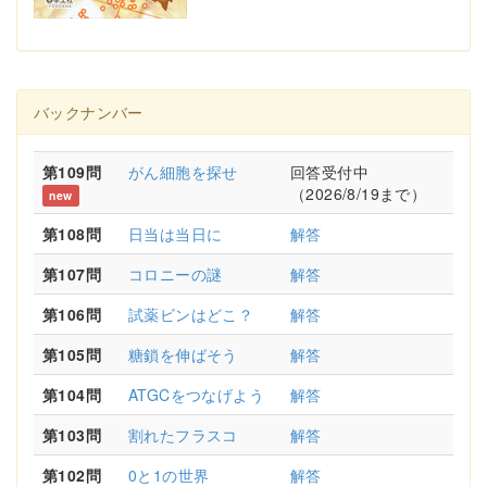
バックナンバー
第109問
がん細胞を探せ
回答受付中
（2026/8/19まで）
new
第108問
日当は当日に
解答
第107問
コロニーの謎
解答
第106問
試薬ビンはどこ？
解答
第105問
糖鎖を伸ばそう
解答
第104問
ATGCをつなげよう
解答
第103問
割れたフラスコ
解答
第102問
0と1の世界
解答