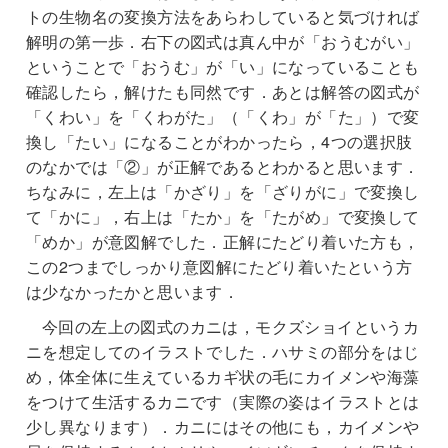
トの生物名の変換方法をあらわしていると気づければ
解明の第一歩．右下の図式は真ん中が「おうむがい」
ということで「おうむ」が「い」になっていることも
確認したら，解けたも同然です．あとは解答の図式が
「くわい」を「くわがた」（「くわ」が「た」）で変
換し「たい」になることがわかったら，4つの選択肢
のなかでは「②」が正解であるとわかると思います．
ちなみに，左上は「かざり」を「ざりがに」で変換し
て「かに」，右上は「たか」を「たがめ」で変換して
「めか」が意図解でした．正解にたどり着いた方も，
この2つまでしっかり意図解にたどり着いたという方
は少なかったかと思います．
今回の左上の図式のカニは，モクズショイというカ
ニを想定してのイラストでした．ハサミの部分をはじ
め，体全体に生えているカギ状の毛にカイメンや海藻
をつけて生活するカニです（実際の姿はイラストとは
少し異なります）．カニにはその他にも，カイメンや