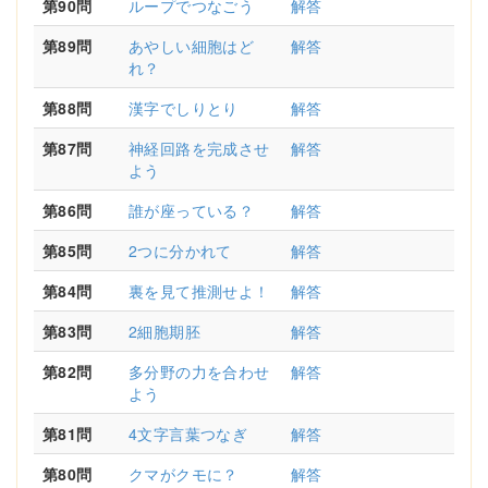
第90問
ループでつなごう
解答
第89問
あやしい細胞はど
解答
れ？
第88問
漢字でしりとり
解答
第87問
神経回路を完成させ
解答
よう
第86問
誰が座っている？
解答
第85問
2つに分かれて
解答
第84問
裏を見て推測せよ！
解答
第83問
2細胞期胚
解答
第82問
多分野の力を合わせ
解答
よう
第81問
4文字言葉つなぎ
解答
第80問
クマがクモに？
解答