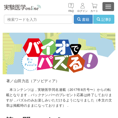
Toggl
FAQ
ログイン
カート
navig
書籍
記事β
著／山田力志（アソビディア）
本コンテンツは，実験医学同名連載（2017年8月号〜）からの転
載となります．バックナンバーのプレゼント応募は終了しておりま
すが，パズルのみお楽しみいただけるようになりました（本文の文
章は掲載時のままになっております）．