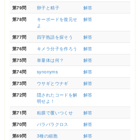
第79問
卵子と精子
解答
第78問
キーボードを復元せ
解答
よ
第77問
四字熟語を探そう
解答
第76問
キメラ分子を作ろう
解答
第75問
単量体は何？
解答
第74問
synonyms
解答
第73問
ウサギとウナギ
解答
第72問
隠されたコードを解
解答
明せよ！
第71問
粘膜で覆いつくせ
解答
第70問
バラバラクロス
解答
第69問
3種の細胞
解答