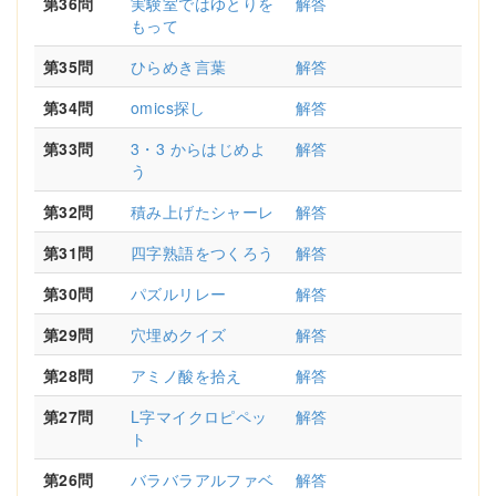
第36問
実験室ではゆとりを
解答
もって
第35問
ひらめき言葉
解答
第34問
omics探し
解答
第33問
3・3 からはじめよ
解答
う
第32問
積み上げたシャーレ
解答
第31問
四字熟語をつくろう
解答
第30問
パズルリレー
解答
第29問
穴埋めクイズ
解答
第28問
アミノ酸を拾え
解答
第27問
L字マイクロピペッ
解答
ト
第26問
バラバラアルファベ
解答