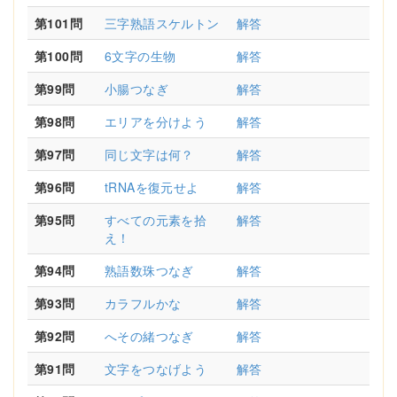
第101問
三字熟語スケルトン
解答
第100問
6文字の生物
解答
第99問
小腸つなぎ
解答
第98問
エリアを分けよう
解答
第97問
同じ文字は何？
解答
第96問
tRNAを復元せよ
解答
第95問
すべての元素を拾
解答
え！
第94問
熟語数珠つなぎ
解答
第93問
カラフルかな
解答
第92問
へその緒つなぎ
解答
第91問
文字をつなげよう
解答