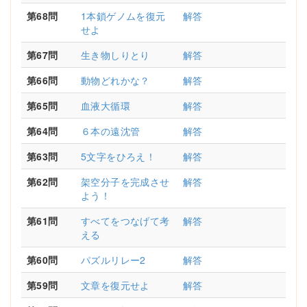
第68問
1本鎖ゲノムを復元
解答
せよ
第67問
生き物しりとり
解答
第66問
動物どれかな？
解答
第65問
血液大循環
解答
第64問
６本の遠沈管
解答
第63問
5文字をひろえ！
解答
第62問
架空分子を完成させ
解答
よう！
第61問
すべてをつなげて考
解答
える
第60問
パズルリレー2
解答
第59問
文章を復元せよ
解答