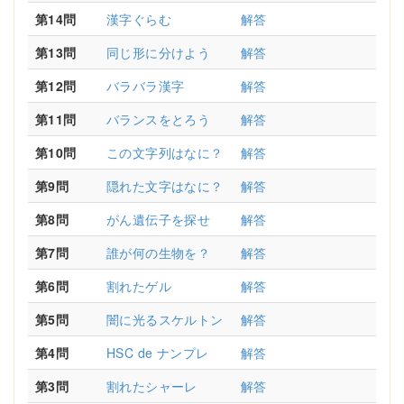
第14問
漢字ぐらむ
解答
第13問
同じ形に分けよう
解答
第12問
バラバラ漢字
解答
第11問
バランスをとろう
解答
第10問
この文字列はなに？
解答
第9問
隠れた文字はなに？
解答
第8問
がん遺伝子を探せ
解答
第7問
誰が何の生物を？
解答
第6問
割れたゲル
解答
第5問
闇に光るスケルトン
解答
第4問
HSC de ナンプレ
解答
第3問
割れたシャーレ
解答