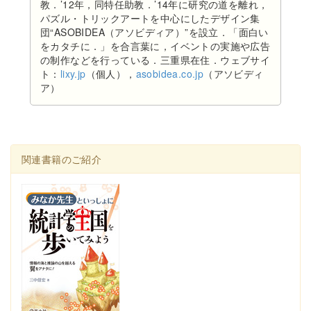
教．’12年，同特任助教．’14年に研究の道を離れ，
パズル・トリックアートを中心にしたデザイン集
団“ASOBIDEA（アソビディア）”を設立．「面白い
をカタチに．」を合言葉に，イベントの実施や広告
の制作などを行っている．三重県在住．ウェブサイ
ト：
lixy.jp
（個人），
asobidea.co.jp
（アソビディ
ア）
関連書籍のご紹介