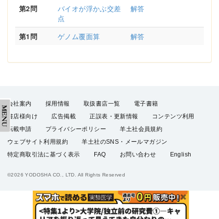
第2問
バイオが浮かぶ交差
解答
点
第1問
ゲノム覆面算
解答
会社案内
採用情報
取扱書店一覧
電子書籍
書店様向け
広告掲載
正誤表・更新情報
コンテンツ利用
転載申請
プライバシーポリシー
羊土社会員規約
ウェブサイト利用規約
羊土社のSNS・メールマガジン
特定商取引法に基づく表示
FAQ
お問い合わせ
English
©2026 YODOSHA CO., LTD. All Rights Reserved