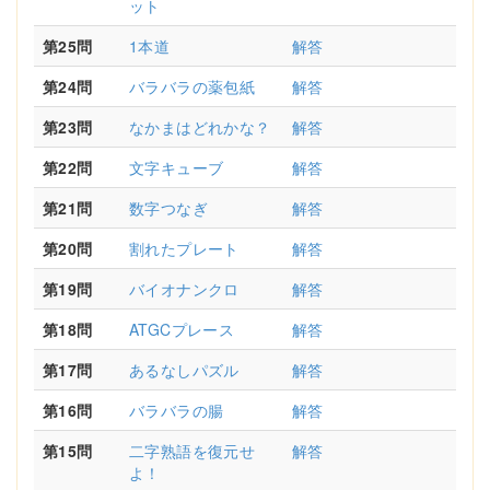
ット
第25問
1本道
解答
第24問
バラバラの薬包紙
解答
第23問
なかまはどれかな？
解答
第22問
文字キューブ
解答
第21問
数字つなぎ
解答
第20問
割れたプレート
解答
第19問
バイオナンクロ
解答
第18問
ATGCプレース
解答
第17問
あるなしパズル
解答
第16問
バラバラの腸
解答
第15問
二字熟語を復元せ
解答
よ！