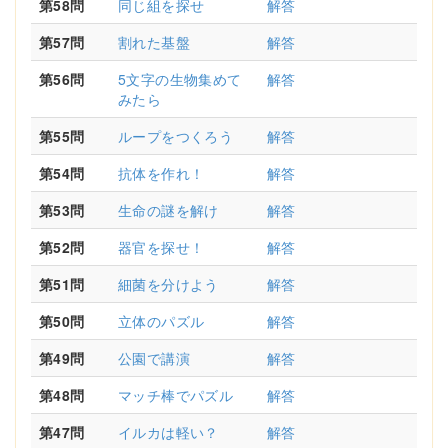
第58問
同じ組を探せ
解答
第57問
割れた基盤
解答
第56問
5文字の生物集めて
解答
みたら
第55問
ループをつくろう
解答
第54問
抗体を作れ！
解答
第53問
生命の謎を解け
解答
第52問
器官を探せ！
解答
第51問
細菌を分けよう
解答
第50問
立体のパズル
解答
第49問
公園で講演
解答
第48問
マッチ棒でパズル
解答
第47問
イルカは軽い？
解答