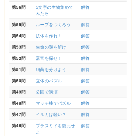
第56問
5文字の生物集めて
解答
みたら
第55問
ループをつくろう
解答
第54問
抗体を作れ！
解答
第53問
生命の謎を解け
解答
第52問
器官を探せ！
解答
第51問
細菌を分けよう
解答
第50問
立体のパズル
解答
第49問
公園で講演
解答
第48問
マッチ棒でパズル
解答
第47問
イルカは軽い？
解答
第46問
プラスミドを復元せ
解答
よ