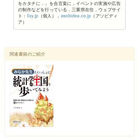
をカタチに．」を合言葉に，イベントの実施や広告
の制作などを行っている．三重県在住．ウェブサイ
ト：
lixy.jp
（個人），
asobidea.co.jp
（アソビディ
ア）
関連書籍のご紹介