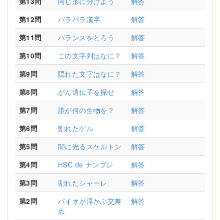
第13問
同じ形に分けよう
解答
第12問
バラバラ漢字
解答
第11問
バランスをとろう
解答
第10問
この文字列はなに？
解答
第9問
隠れた文字はなに？
解答
第8問
がん遺伝子を探せ
解答
第7問
誰が何の生物を？
解答
第6問
割れたゲル
解答
第5問
闇に光るスケルトン
解答
第4問
HSC de ナンプレ
解答
第3問
割れたシャーレ
解答
第2問
バイオが浮かぶ交差
解答
点