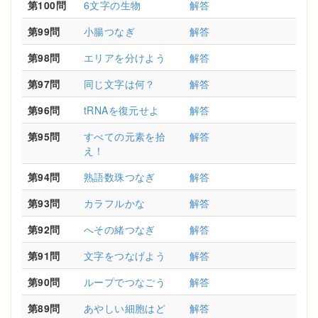
第100問
6文字の生物
解答
第99問
小腸つなぎ
解答
第98問
エリアを分けよう
解答
第97問
同じ文字は何？
解答
第96問
tRNAを復元せよ
解答
第95問
すべての元素を拾
解答
え！
第94問
熟語数珠つなぎ
解答
第93問
カラフルかな
解答
第92問
へその緒つなぎ
解答
第91問
文字をつなげよう
解答
第90問
ループでつなごう
解答
第89問
あやしい細胞はど
解答