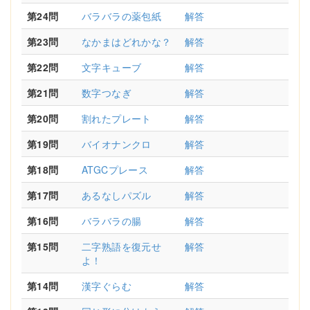
第24問
バラバラの薬包紙
解答
第23問
なかまはどれかな？
解答
第22問
文字キューブ
解答
第21問
数字つなぎ
解答
第20問
割れたプレート
解答
第19問
バイオナンクロ
解答
第18問
ATGCプレース
解答
第17問
あるなしパズル
解答
第16問
バラバラの腸
解答
第15問
二字熟語を復元せ
解答
よ！
第14問
漢字ぐらむ
解答