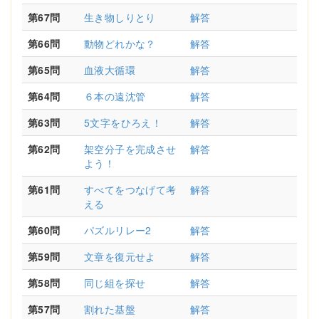
第67問
生き物しりとり
解答
第66問
動物どれかな？
解答
第65問
血液大循環
解答
第64問
６本の遠沈管
解答
第63問
5文字をひろえ！
解答
第62問
架空分子を完成させ
解答
よう！
第61問
すべてをつなげて考
解答
える
第60問
パズルリレー2
解答
第59問
文章を復元せよ
解答
第58問
同じ組を探せ
解答
第57問
割れた基盤
解答