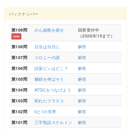
バックナンバー
第109問
がん細胞を探せ
回答受付中
（2026/8/19まで）
new
第108問
日当は当日に
解答
第107問
コロニーの謎
解答
第106問
試薬ビンはどこ？
解答
第105問
糖鎖を伸ばそう
解答
第104問
ATGCをつなげよう
解答
第103問
割れたフラスコ
解答
第102問
0と1の世界
解答
第101問
三字熟語スケルトン
解答