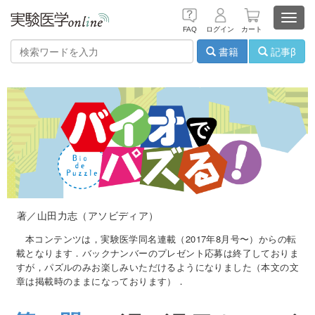
Toggl
FAQ
ログイン
カート
navig
書籍
記事β
著／山田力志（アソビディア）
本コンテンツは，実験医学同名連載（2017年8月号〜）からの転
載となります．バックナンバーのプレゼント応募は終了しておりま
すが，パズルのみお楽しみいただけるようになりました（本文の文
章は掲載時のままになっております）．