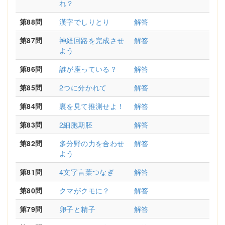
れ？
第88問
漢字でしりとり
解答
第87問
神経回路を完成させ
解答
よう
第86問
誰が座っている？
解答
第85問
2つに分かれて
解答
第84問
裏を見て推測せよ！
解答
第83問
2細胞期胚
解答
第82問
多分野の力を合わせ
解答
よう
第81問
4文字言葉つなぎ
解答
第80問
クマがクモに？
解答
第79問
卵子と精子
解答