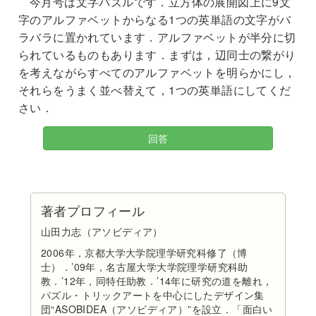
今月号は文字パズルです．立方体の展開図上に9文
字のアルファベットからなる1つの英単語の文字がバ
ラバラに置かれています．アルファベットが半分に切
られているものもあります．まずは，辺同士の繋がり
を考えながらすべてのアルファベットを明らかにし，
それらをうまく並べ替えて，1つの英単語にしてくだ
さい．
回答
著者プロフィール
山田力志（アソビディア）
2006年，京都大学大学院理学研究科修了（博
士）．’09年，名古屋大学大学院理学研究科助
教．’12年，同特任助教．’14年に研究の道を離れ，
パズル・トリックアートを中心にしたデザイン集
団“ASOBIDEA（アソビディア）”を設立．「面白い