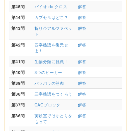
第45問
バイオ de クロス
解答
第44問
カプセルはどこ？
解答
第43問
折り帯アルファベッ
解答
ト
第42問
四字熟語を復元せ
解答
よ！
第41問
生物分類に挑戦！
解答
第40問
3つのビーカー
解答
第39問
バラバラの筋肉
解答
第38問
三字熟語をつくろう
解答
第37問
CAGブロック
解答
第36問
実験室ではゆとりを
解答
もって