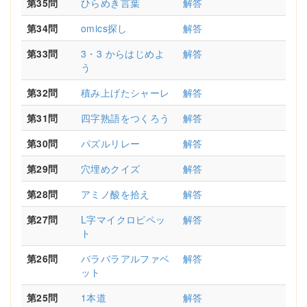
第35問
ひらめき言葉
解答
第34問
omics探し
解答
第33問
3・3 からはじめよ
解答
う
第32問
積み上げたシャーレ
解答
第31問
四字熟語をつくろう
解答
第30問
パズルリレー
解答
第29問
穴埋めクイズ
解答
第28問
アミノ酸を拾え
解答
第27問
L字マイクロピペッ
解答
ト
第26問
バラバラアルファベ
解答
ット
第25問
1本道
解答