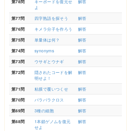
第78問
キーボードを復元せ
解答
よ
第77問
四字熟語を探そう
解答
第76問
キメラ分子を作ろう
解答
第75問
単量体は何？
解答
第74問
synonyms
解答
第73問
ウサギとウナギ
解答
第72問
隠されたコードを解
解答
明せよ！
第71問
粘膜で覆いつくせ
解答
第70問
バラバラクロス
解答
第69問
3種の細胞
解答
第68問
1本鎖ゲノムを復元
解答
せよ