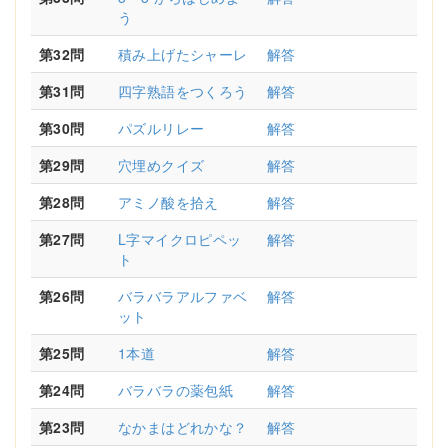
う
第32問
積み上げたシャーレ
解答
第31問
四字熟語をつくろう
解答
第30問
パズルリレー
解答
第29問
穴埋めクイズ
解答
第28問
アミノ酸を拾え
解答
第27問
L字マイクロピペッ
解答
ト
第26問
バラバラアルファベ
解答
ット
第25問
1本道
解答
第24問
バラバラの薬包紙
解答
第23問
なかまはどれかな？
解答