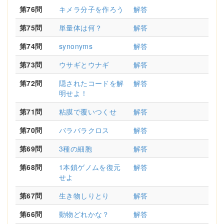
第76問
キメラ分子を作ろう
解答
第75問
単量体は何？
解答
第74問
synonyms
解答
第73問
ウサギとウナギ
解答
第72問
隠されたコードを解
解答
明せよ！
第71問
粘膜で覆いつくせ
解答
第70問
バラバラクロス
解答
第69問
3種の細胞
解答
第68問
1本鎖ゲノムを復元
解答
せよ
第67問
生き物しりとり
解答
第66問
動物どれかな？
解答