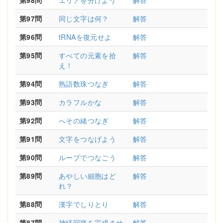
第98問
エリアを分けよう
解答
第97問
同じ文字は何？
解答
第96問
tRNAを復元せよ
解答
第95問
すべての元素を拾
解答
え！
第94問
熟語数珠つなぎ
解答
第93問
カラフルかな
解答
第92問
へその緒つなぎ
解答
第91問
文字をつなげよう
解答
第90問
ループでつなごう
解答
第89問
あやしい細胞はど
解答
れ？
第88問
漢字でしりとり
解答
第87問
神経回路を完成させ
解答