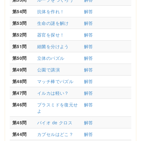
第54問
抗体を作れ！
解答
第53問
生命の謎を解け
解答
第52問
器官を探せ！
解答
第51問
細菌を分けよう
解答
第50問
立体のパズル
解答
第49問
公園で講演
解答
第48問
マッチ棒でパズル
解答
第47問
イルカは軽い？
解答
第46問
プラスミドを復元せ
解答
よ
第45問
バイオ de クロス
解答
第44問
カプセルはどこ？
解答