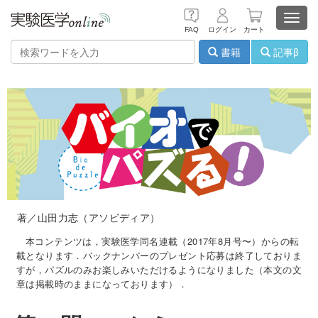
Toggl
FAQ
ログイン
カート
navig
書籍
記事β
著／山田力志（アソビディア）
本コンテンツは，実験医学同名連載（2017年8月号〜）からの転
載となります．バックナンバーのプレゼント応募は終了しておりま
すが，パズルのみお楽しみいただけるようになりました（本文の文
章は掲載時のままになっております）．