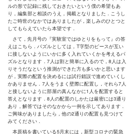
ルの形で記録に残しておきたいという僕の希望もあ
り，編集部と相談のうえ，掲載となりました．こうし
たご時世のなかではありましたが，楽しみのひとつと
してもらえていたら本望です．
さて，先月号の『実験室ではゆとりをもって』の答
えはこちら．パズルとしては，T字型のピースが互い
に接しないようにいかに多く入れていくかを考えるパ
ズルとなります．7人は割と簡単に入るので，8人は入
りそうだなという推測ができた方も多いかと思います
が，実際の配置を決めるには試行錯誤で進めていくし
かありません．7人をうまく壁際に配置し，それら7人
と接しないように部屋の真んなかに1人を配置すると
答えとなります．8人の配置のしかたは厳密には3通り
あり，解答ではそのなかから一例を示してあります．
ご興味がありましたら，他の2通りの配置も見つけて
みてください．
本原稿を書いている5月末には，新型コロナの緊急