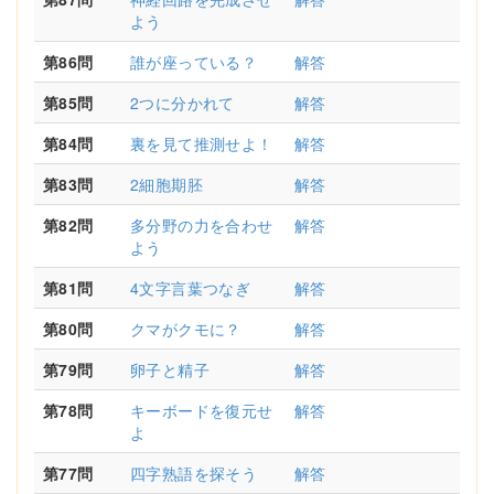
よう
第86問
誰が座っている？
解答
第85問
2つに分かれて
解答
第84問
裏を見て推測せよ！
解答
第83問
2細胞期胚
解答
第82問
多分野の力を合わせ
解答
よう
第81問
4文字言葉つなぎ
解答
第80問
クマがクモに？
解答
第79問
卵子と精子
解答
第78問
キーボードを復元せ
解答
よ
第77問
四字熟語を探そう
解答