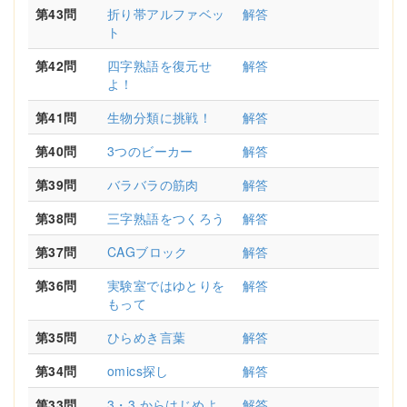
第43問
折り帯アルファベッ
解答
ト
第42問
四字熟語を復元せ
解答
よ！
第41問
生物分類に挑戦！
解答
第40問
3つのビーカー
解答
第39問
バラバラの筋肉
解答
第38問
三字熟語をつくろう
解答
第37問
CAGブロック
解答
第36問
実験室ではゆとりを
解答
もって
第35問
ひらめき言葉
解答
第34問
omics探し
解答
第33問
3・3 からはじめよ
解答