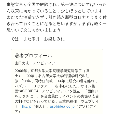
事態宣言が全国で解除され，第一波についてはいった
ん収束に向かっていること，少しほっとしています．
まだまだ油断できず，引き続き新型コロナとうまく付
き合って行くことになると思いますが，まずは軽く一
息ついて次に向かいましょう．
では，また来月．お楽しみに！
著者プロフィール
山田力志（アソビディア）
2006年，京都大学大学院理学研究科修了（博
士）．’09年，名古屋大学大学院理学研究科助
教．’12年，同特任助教．’14年に研究の道を離れ，
パズル・トリックアートを中心にしたデザイン集
団“ASOBIDEA（アソビディア）”を設立．「面白い
をカタチに．」を合言葉に，イベントの実施や広告
の制作などを行っている．三重県在住．ウェブサイ
ト：
lixy.jp
（個人），
asobidea.co.jp
（アソビディ
ア）