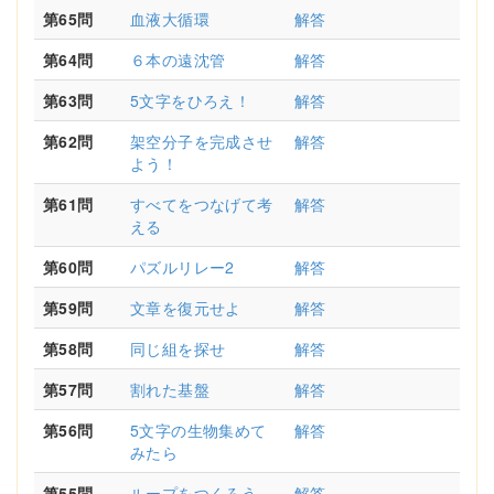
第65問
血液大循環
解答
第64問
６本の遠沈管
解答
第63問
5文字をひろえ！
解答
第62問
架空分子を完成させ
解答
よう！
第61問
すべてをつなげて考
解答
える
第60問
パズルリレー2
解答
第59問
文章を復元せよ
解答
第58問
同じ組を探せ
解答
第57問
割れた基盤
解答
第56問
5文字の生物集めて
解答
みたら
第55問
ループをつくろう
解答