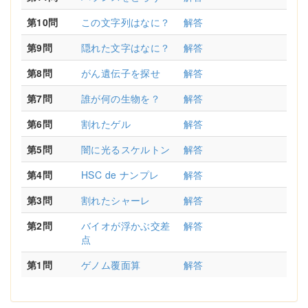
第10問
この文字列はなに？
解答
第9問
隠れた文字はなに？
解答
第8問
がん遺伝子を探せ
解答
第7問
誰が何の生物を？
解答
第6問
割れたゲル
解答
第5問
闇に光るスケルトン
解答
第4問
HSC de ナンプレ
解答
第3問
割れたシャーレ
解答
第2問
バイオが浮かぶ交差
解答
点
第1問
ゲノム覆面算
解答