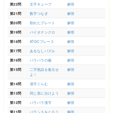
第22問
文字キューブ
解答
第21問
数字つなぎ
解答
第20問
割れたプレート
解答
第19問
バイオナンクロ
解答
第18問
ATGCプレース
解答
第17問
あるなしパズル
解答
第16問
バラバラの腸
解答
第15問
二字熟語を復元せ
解答
よ！
第14問
漢字ぐらむ
解答
第13問
同じ形に分けよう
解答
第12問
バラバラ漢字
解答
第11問
バランスをとろう
解答