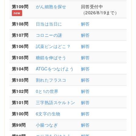
第109問
がん細胞を探せ
回答受付中
（2026/8/19まで）
new
第108問
日当は当日に
解答
第107問
コロニーの謎
解答
第106問
試薬ビンはどこ？
解答
第105問
糖鎖を伸ばそう
解答
第104問
ATGCをつなげよう
解答
第103問
割れたフラスコ
解答
第102問
0と1の世界
解答
第101問
三字熟語スケルトン
解答
第100問
6文字の生物
解答
第99問
小腸つなぎ
解答