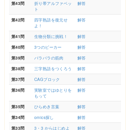
第43問
折り帯アルファベッ
解答
ト
第42問
四字熟語を復元せ
解答
よ！
第41問
生物分類に挑戦！
解答
第40問
3つのビーカー
解答
第39問
バラバラの筋肉
解答
第38問
三字熟語をつくろう
解答
第37問
CAGブロック
解答
第36問
実験室ではゆとりを
解答
もって
第35問
ひらめき言葉
解答
第34問
omics探し
解答
第33問
3・3 からはじめよ
解答