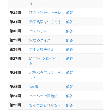
う
第32問
積み上げたシャーレ
解答
第31問
四字熟語をつくろう
解答
第30問
パズルリレー
解答
第29問
穴埋めクイズ
解答
第28問
アミノ酸を拾え
解答
第27問
L字マイクロピペッ
解答
ト
第26問
バラバラアルファベ
解答
ット
第25問
1本道
解答
第24問
バラバラの薬包紙
解答
第23問
なかまはどれかな？
解答