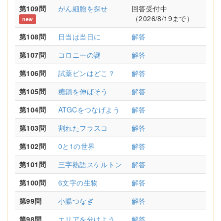
第109問
がん細胞を探せ
回答受付中
（2026/8/19まで）
new
第108問
日当は当日に
解答
第107問
コロニーの謎
解答
第106問
試薬ビンはどこ？
解答
第105問
糖鎖を伸ばそう
解答
第104問
ATGCをつなげよう
解答
第103問
割れたフラスコ
解答
第102問
0と1の世界
解答
第101問
三字熟語スケルトン
解答
第100問
6文字の生物
解答
第99問
小腸つなぎ
解答
第98問
エリアを分けよう
解答