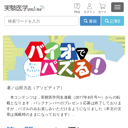
Toggl
FAQ
ログイン
カート
navig
書籍
記事β
著／山田力志（アソビディア）
本コンテンツは，実験医学同名連載（2017年8月号〜）からの転
載となります．バックナンバーのプレゼント応募は終了しておりま
すが，パズルのみお楽しみいただけるようになりました（本文の文
章は掲載時のままになっております）．