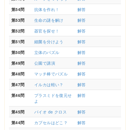
第54問
抗体を作れ！
解答
第53問
生命の謎を解け
解答
第52問
器官を探せ！
解答
第51問
細菌を分けよう
解答
第50問
立体のパズル
解答
第49問
公園で講演
解答
第48問
マッチ棒でパズル
解答
第47問
イルカは軽い？
解答
第46問
プラスミドを復元せ
解答
よ
第45問
バイオ de クロス
解答
第44問
カプセルはどこ？
解答