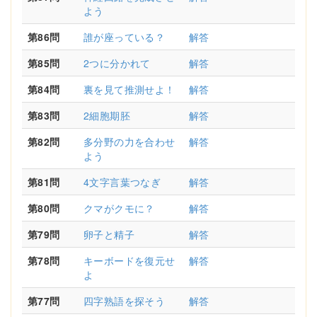
よう
第86問
誰が座っている？
解答
第85問
2つに分かれて
解答
第84問
裏を見て推測せよ！
解答
第83問
2細胞期胚
解答
第82問
多分野の力を合わせ
解答
よう
第81問
4文字言葉つなぎ
解答
第80問
クマがクモに？
解答
第79問
卵子と精子
解答
第78問
キーボードを復元せ
解答
よ
第77問
四字熟語を探そう
解答