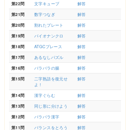
第22問
文字キューブ
解答
第21問
数字つなぎ
解答
第20問
割れたプレート
解答
第19問
バイオナンクロ
解答
第18問
ATGCプレース
解答
第17問
あるなしパズル
解答
第16問
バラバラの腸
解答
第15問
二字熟語を復元せ
解答
よ！
第14問
漢字ぐらむ
解答
第13問
同じ形に分けよう
解答
第12問
バラバラ漢字
解答
第11問
バランスをとろう
解答