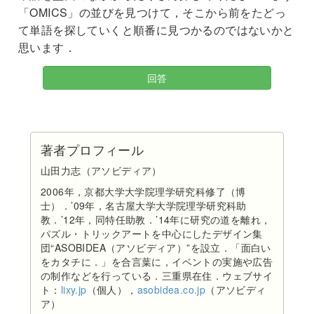
「OMICS」の並びを見つけて，そこから前をたどっ
て単語を探していくと順番に見つかるのではないかと
思います．
回答
著者プロフィール
山田力志（アソビディア）
2006年，京都大学大学院理学研究科修了（博
士）．’09年，名古屋大学大学院理学研究科助
教．’12年，同特任助教．’14年に研究の道を離れ，
パズル・トリックアートを中心にしたデザイン集
団“ASOBIDEA（アソビディア）”を設立．「面白い
をカタチに．」を合言葉に，イベントの実施や広告
の制作などを行っている．三重県在住．ウェブサイ
ト：
lixy.jp
（個人），
asobidea.co.jp
（アソビディ
ア）