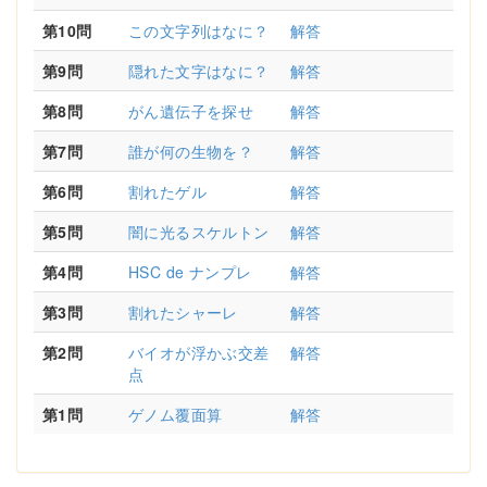
第10問
この文字列はなに？
解答
第9問
隠れた文字はなに？
解答
第8問
がん遺伝子を探せ
解答
第7問
誰が何の生物を？
解答
第6問
割れたゲル
解答
第5問
闇に光るスケルトン
解答
第4問
HSC de ナンプレ
解答
第3問
割れたシャーレ
解答
第2問
バイオが浮かぶ交差
解答
点
第1問
ゲノム覆面算
解答