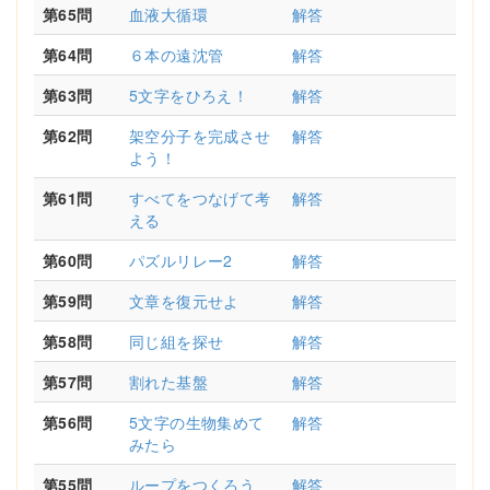
第65問
血液大循環
解答
第64問
６本の遠沈管
解答
第63問
5文字をひろえ！
解答
第62問
架空分子を完成させ
解答
よう！
第61問
すべてをつなげて考
解答
える
第60問
パズルリレー2
解答
第59問
文章を復元せよ
解答
第58問
同じ組を探せ
解答
第57問
割れた基盤
解答
第56問
5文字の生物集めて
解答
みたら
第55問
ループをつくろう
解答