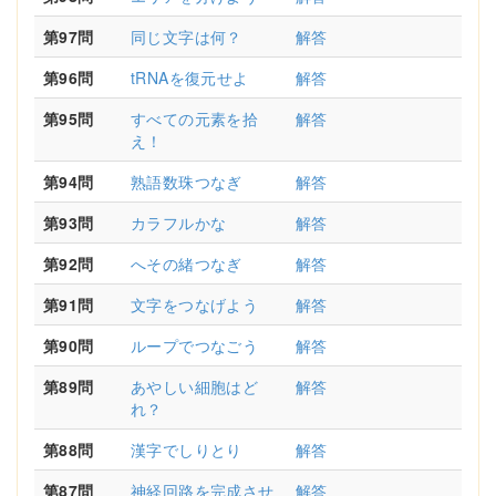
第97問
同じ文字は何？
解答
第96問
tRNAを復元せよ
解答
第95問
すべての元素を拾
解答
え！
第94問
熟語数珠つなぎ
解答
第93問
カラフルかな
解答
第92問
へその緒つなぎ
解答
第91問
文字をつなげよう
解答
第90問
ループでつなごう
解答
第89問
あやしい細胞はど
解答
れ？
第88問
漢字でしりとり
解答
第87問
神経回路を完成させ
解答