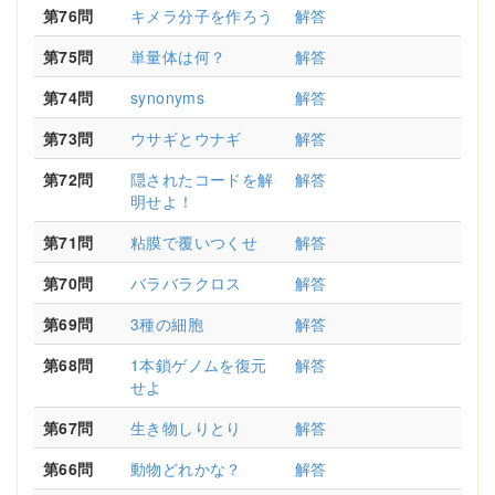
第76問
キメラ分子を作ろう
解答
第75問
単量体は何？
解答
第74問
synonyms
解答
第73問
ウサギとウナギ
解答
第72問
隠されたコードを解
解答
明せよ！
第71問
粘膜で覆いつくせ
解答
第70問
バラバラクロス
解答
第69問
3種の細胞
解答
第68問
1本鎖ゲノムを復元
解答
せよ
第67問
生き物しりとり
解答
第66問
動物どれかな？
解答