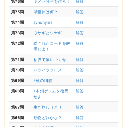
第76問
キメラ分子を作ろう
解答
第75問
単量体は何？
解答
第74問
synonyms
解答
第73問
ウサギとウナギ
解答
第72問
隠されたコードを解
解答
明せよ！
第71問
粘膜で覆いつくせ
解答
第70問
バラバラクロス
解答
第69問
3種の細胞
解答
第68問
1本鎖ゲノムを復元
解答
せよ
第67問
生き物しりとり
解答
第66問
動物どれかな？
解答