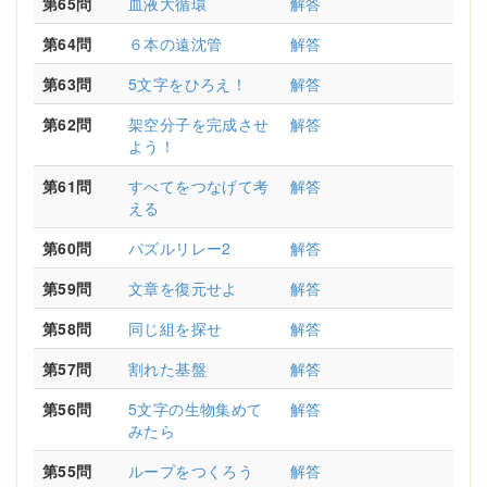
第65問
血液大循環
解答
第64問
６本の遠沈管
解答
第63問
5文字をひろえ！
解答
第62問
架空分子を完成させ
解答
よう！
第61問
すべてをつなげて考
解答
える
第60問
パズルリレー2
解答
第59問
文章を復元せよ
解答
第58問
同じ組を探せ
解答
第57問
割れた基盤
解答
第56問
5文字の生物集めて
解答
みたら
第55問
ループをつくろう
解答