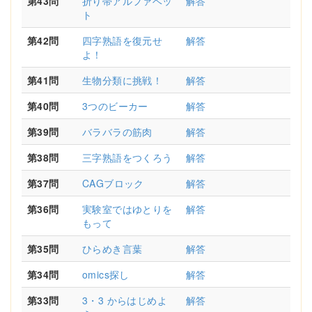
第43問
折り帯アルファベッ
解答
ト
第42問
四字熟語を復元せ
解答
よ！
第41問
生物分類に挑戦！
解答
第40問
3つのビーカー
解答
第39問
バラバラの筋肉
解答
第38問
三字熟語をつくろう
解答
第37問
CAGブロック
解答
第36問
実験室ではゆとりを
解答
もって
第35問
ひらめき言葉
解答
第34問
omics探し
解答
第33問
3・3 からはじめよ
解答