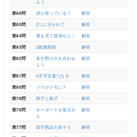
よう
第86問
誰が座っている？
解答
第85問
2つに分かれて
解答
第84問
裏を見て推測せよ！
解答
第83問
2細胞期胚
解答
第82問
多分野の力を合わせ
解答
よう
第81問
4文字言葉つなぎ
解答
第80問
クマがクモに？
解答
第79問
卵子と精子
解答
第78問
キーボードを復元せ
解答
よ
第77問
四字熟語を探そう
解答