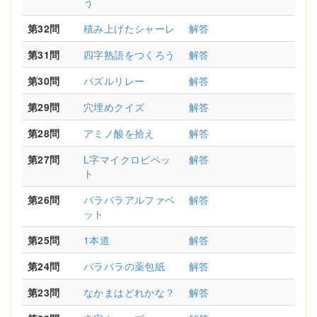
う
第32問
積み上げたシャーレ
解答
第31問
四字熟語をつくろう
解答
第30問
パズルリレー
解答
第29問
穴埋めクイズ
解答
第28問
アミノ酸を拾え
解答
第27問
L字マイクロピペッ
解答
ト
第26問
バラバラアルファベ
解答
ット
第25問
1本道
解答
第24問
バラバラの薬包紙
解答
第23問
なかまはどれかな？
解答