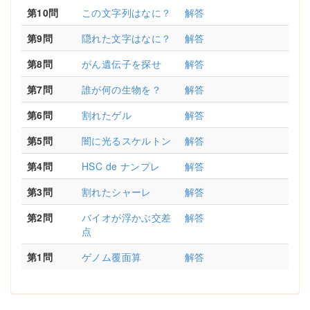
第10問
この文字列はなに？
解答
第9問
隠れた文字はなに？
解答
第8問
がん遺伝子を探せ
解答
第7問
誰が何の生物を？
解答
第6問
割れたゲル
解答
第5問
闇に光るスケルトン
解答
第4問
HSC de ナンプレ
解答
第3問
割れたシャーレ
解答
第2問
バイオが浮かぶ交差
解答
点
第1問
ゲノム覆面算
解答