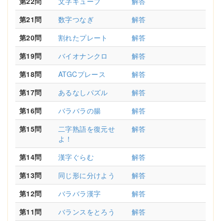
第22問
文字キューブ
解答
第21問
数字つなぎ
解答
第20問
割れたプレート
解答
第19問
バイオナンクロ
解答
第18問
ATGCプレース
解答
第17問
あるなしパズル
解答
第16問
バラバラの腸
解答
第15問
二字熟語を復元せ
解答
よ！
第14問
漢字ぐらむ
解答
第13問
同じ形に分けよう
解答
第12問
バラバラ漢字
解答
第11問
バランスをとろう
解答