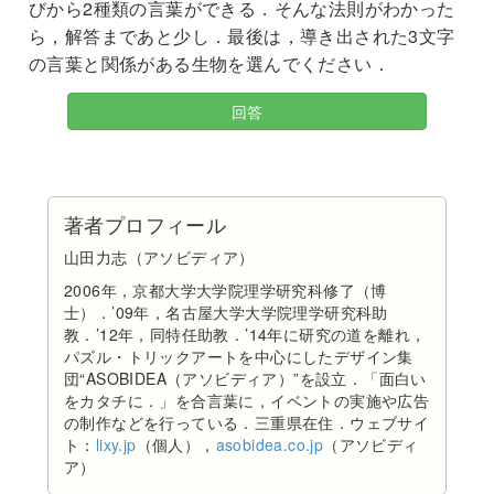
びから2種類の言葉ができる．そんな法則がわかった
ら，解答まであと少し．最後は，導き出された3文字
の言葉と関係がある生物を選んでください．
回答
著者プロフィール
山田力志（アソビディア）
2006年，京都大学大学院理学研究科修了（博
士）．’09年，名古屋大学大学院理学研究科助
教．’12年，同特任助教．’14年に研究の道を離れ，
パズル・トリックアートを中心にしたデザイン集
団“ASOBIDEA（アソビディア）”を設立．「面白い
をカタチに．」を合言葉に，イベントの実施や広告
の制作などを行っている．三重県在住．ウェブサイ
ト：
lixy.jp
（個人），
asobidea.co.jp
（アソビディ
ア）