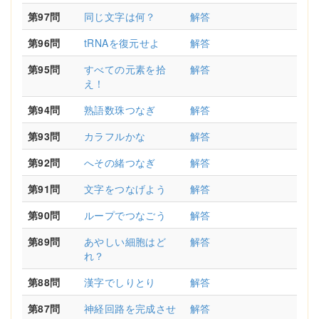
第97問
同じ文字は何？
解答
第96問
tRNAを復元せよ
解答
第95問
すべての元素を拾
解答
え！
第94問
熟語数珠つなぎ
解答
第93問
カラフルかな
解答
第92問
へその緒つなぎ
解答
第91問
文字をつなげよう
解答
第90問
ループでつなごう
解答
第89問
あやしい細胞はど
解答
れ？
第88問
漢字でしりとり
解答
第87問
神経回路を完成させ
解答