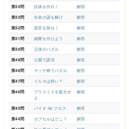
第54問
抗体を作れ！
解答
第53問
生命の謎を解け
解答
第52問
器官を探せ！
解答
第51問
細菌を分けよう
解答
第50問
立体のパズル
解答
第49問
公園で講演
解答
第48問
マッチ棒でパズル
解答
第47問
イルカは軽い？
解答
第46問
プラスミドを復元せ
解答
よ
第45問
バイオ de クロス
解答
第44問
カプセルはどこ？
解答