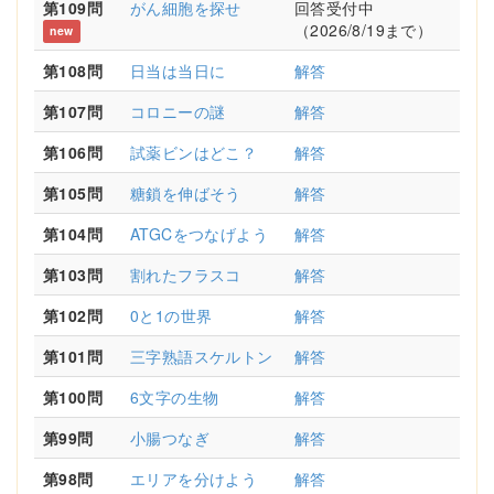
第109問
がん細胞を探せ
回答受付中
（2026/8/19まで）
new
第108問
日当は当日に
解答
第107問
コロニーの謎
解答
第106問
試薬ビンはどこ？
解答
第105問
糖鎖を伸ばそう
解答
第104問
ATGCをつなげよう
解答
第103問
割れたフラスコ
解答
第102問
0と1の世界
解答
第101問
三字熟語スケルトン
解答
第100問
6文字の生物
解答
第99問
小腸つなぎ
解答
第98問
エリアを分けよう
解答