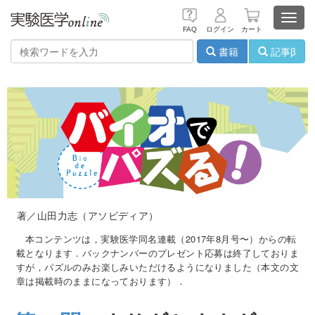
Toggl
FAQ
ログイン
カート
navig
書籍
記事β
著／山田力志（アソビディア）
本コンテンツは，実験医学同名連載（2017年8月号〜）からの転
載となります．バックナンバーのプレゼント応募は終了しておりま
すが，パズルのみお楽しみいただけるようになりました（本文の文
章は掲載時のままになっております）．