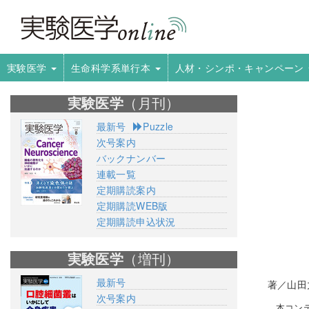
実験医学
生命科学系単行本
人材・シンポ・キャンペーン
実験医学
（月刊）
最新号
Puzzle
次号案内
バックナンバー
連載一覧
定期購読案内
定期購読WEB版
定期購読申込状況
実験医学
（増刊）
最新号
著／山田
次号案内
本コン