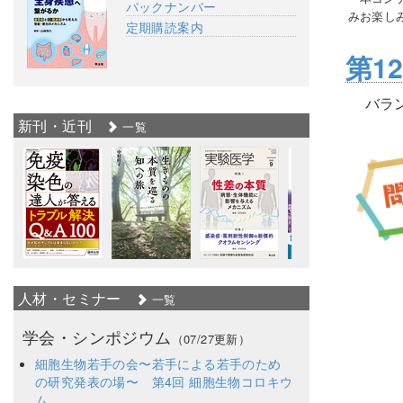
バックナンバー
みお楽し
定期購読案内
第1
バラ
新刊・近刊
一覧
人材・セミナー
一覧
学会・シンポジウム
（07/27更新）
細胞生物若手の会〜若手による若手のため
の研究発表の場〜 第4回 細胞生物コロキウ
ム