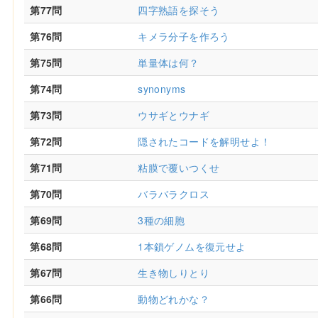
第77問
四字熟語を探そう
第76問
キメラ分子を作ろう
第75問
単量体は何？
第74問
synonyms
第73問
ウサギとウナギ
第72問
隠されたコードを解明せよ！
第71問
粘膜で覆いつくせ
第70問
バラバラクロス
第69問
3種の細胞
第68問
1本鎖ゲノムを復元せよ
第67問
生き物しりとり
第66問
動物どれかな？