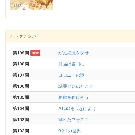
バックナンバー
第109問
がん細胞を探せ
new
第108問
日当は当日に
第107問
コロニーの謎
第106問
試薬ビンはどこ？
第105問
糖鎖を伸ばそう
第104問
ATGCをつなげよう
第103問
割れたフラスコ
第102問
0と1の世界