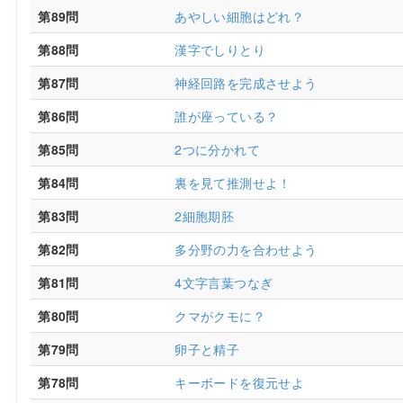
第89問
あやしい細胞はどれ？
第88問
漢字でしりとり
第87問
神経回路を完成させよう
第86問
誰が座っている？
第85問
2つに分かれて
第84問
裏を見て推測せよ！
第83問
2細胞期胚
第82問
多分野の力を合わせよう
第81問
4文字言葉つなぎ
第80問
クマがクモに？
第79問
卵子と精子
第78問
キーボードを復元せよ