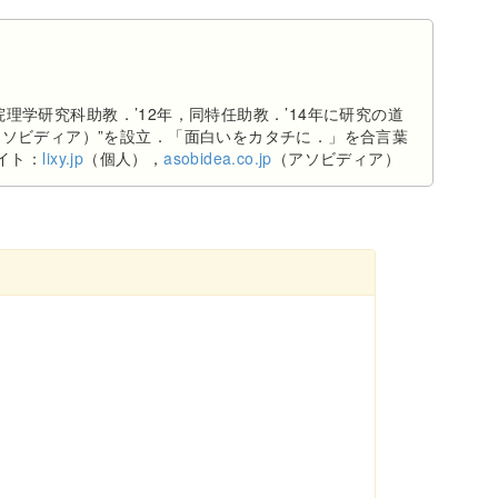
理学研究科助教．’12年，同特任助教．’14年に研究の道
（アソビディア）”を設立．「面白いをカタチに．」を合言葉
イト：
lixy.jp
（個人），
asobidea.co.jp
（アソビディア）