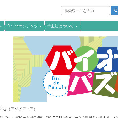
Onlineコンテンツ
羊土社について
力志（アソビディア）
テンツは，実験医学同名連載（2017年8月号〜）からの転載となります．