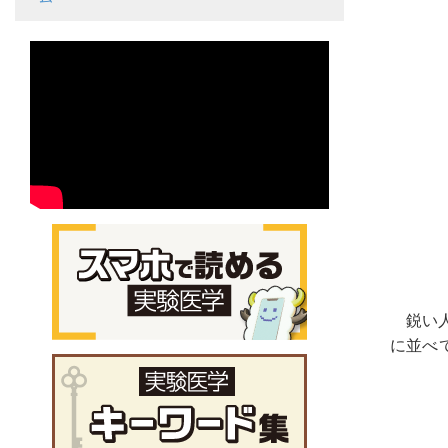
鋭い
に並べ