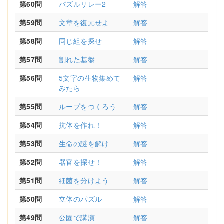
第60問
パズルリレー2
解答
第59問
文章を復元せよ
解答
第58問
同じ組を探せ
解答
第57問
割れた基盤
解答
第56問
5文字の生物集めて
解答
みたら
第55問
ループをつくろう
解答
第54問
抗体を作れ！
解答
第53問
生命の謎を解け
解答
第52問
器官を探せ！
解答
第51問
細菌を分けよう
解答
第50問
立体のパズル
解答
第49問
公園で講演
解答