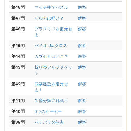
第48問
マッチ棒でパズル
解答
第47問
イルカは軽い？
解答
第46問
プラスミドを復元せ
解答
よ
第45問
バイオ de クロス
解答
第44問
カプセルはどこ？
解答
第43問
折り帯アルファベッ
解答
ト
第42問
四字熟語を復元せ
解答
よ！
第41問
生物分類に挑戦！
解答
第40問
3つのビーカー
解答
第39問
バラバラの筋肉
解答