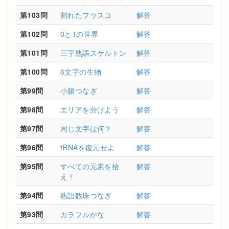
第103問
割れたフラスコ
解答
第102問
0と1の世界
解答
第101問
三字熟語スケルトン
解答
第100問
6文字の生物
解答
第99問
小腸つなぎ
解答
第98問
エリアを分けよう
解答
第97問
同じ文字は何？
解答
第96問
tRNAを復元せよ
解答
第95問
すべての元素を拾
解答
え！
第94問
熟語数珠つなぎ
解答
第93問
カラフルかな
解答