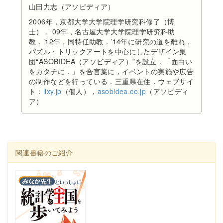
山田力志（アソビディア）
2006年，京都大学大学院理学研究科修了（博
士）．’09年，名古屋大学大学院理学研究科助
教．’12年，同特任助教．’14年に研究の道を離れ，
パズル・トリックアートを中心にしたデザイン集
団“ASOBIDEA（アソビディア）”を設立．「面白い
をカタチに．」を合言葉に，イベントの実施や広告
の制作などを行っている．三重県在住．ウェブサイ
ト：
lixy.jp
（個人），
asobidea.co.jp
（アソビディ
ア）
関連書籍のご紹介