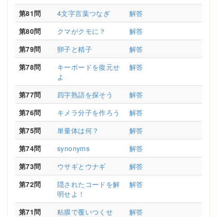
第81問
4文字言葉つなぎ
解答
第80問
クマがクモに？
解答
第79問
卵子と精子
解答
第78問
キーボードを復元せ
解答
よ
第77問
四字熟語を探そう
解答
第76問
キメラ分子を作ろう
解答
第75問
単量体は何？
解答
第74問
synonyms
解答
第73問
ウサギとウナギ
解答
第72問
隠されたコードを解
解答
明せよ！
第71問
粘膜で覆いつくせ
解答