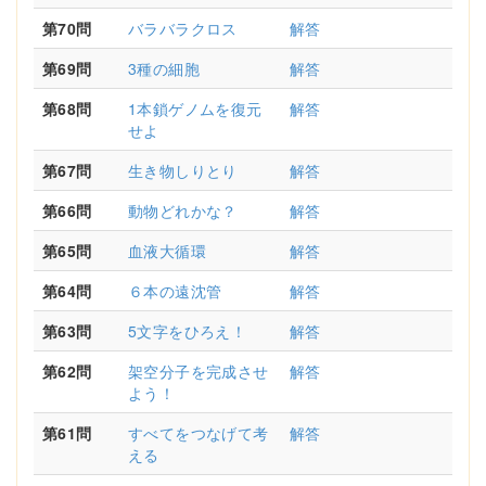
第70問
バラバラクロス
解答
第69問
3種の細胞
解答
第68問
1本鎖ゲノムを復元
解答
せよ
第67問
生き物しりとり
解答
第66問
動物どれかな？
解答
第65問
血液大循環
解答
第64問
６本の遠沈管
解答
第63問
5文字をひろえ！
解答
第62問
架空分子を完成させ
解答
よう！
第61問
すべてをつなげて考
解答
える