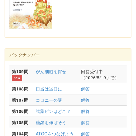
バックナンバー
第109問
がん細胞を探せ
回答受付中
（2026/8/19まで）
new
第108問
日当は当日に
解答
第107問
コロニーの謎
解答
第106問
試薬ビンはどこ？
解答
第105問
糖鎖を伸ばそう
解答
第104問
ATGCをつなげよう
解答