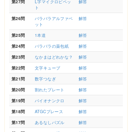
第27問
L字マイクロピペッ
解答
ト
第26問
バラバラアルファベ
解答
ット
第25問
1本道
解答
第24問
バラバラの薬包紙
解答
第23問
なかまはどれかな？
解答
第22問
文字キューブ
解答
第21問
数字つなぎ
解答
第20問
割れたプレート
解答
第19問
バイオナンクロ
解答
第18問
ATGCプレース
解答
第17問
あるなしパズル
解答