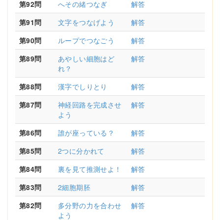
第92問
へその緒つなぎ
解答
第91問
文字をつなげよう
解答
第90問
ループでつなごう
解答
第89問
あやしい細胞はど
解答
れ？
第88問
漢字でしりとり
解答
第87問
神経回路を完成させ
解答
よう
第86問
誰が座っている？
解答
第85問
2つに分かれて
解答
第84問
裏を見て推測せよ！
解答
第83問
2細胞期胚
解答
第82問
多分野の力を合わせ
解答
よう