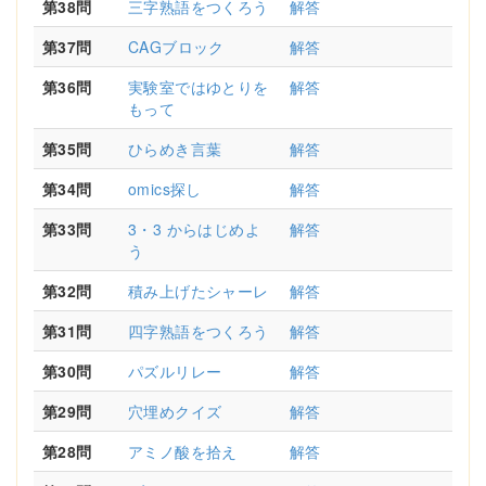
第38問
三字熟語をつくろう
解答
第37問
CAGブロック
解答
第36問
実験室ではゆとりを
解答
もって
第35問
ひらめき言葉
解答
第34問
omics探し
解答
第33問
3・3 からはじめよ
解答
う
第32問
積み上げたシャーレ
解答
第31問
四字熟語をつくろう
解答
第30問
パズルリレー
解答
第29問
穴埋めクイズ
解答
第28問
アミノ酸を拾え
解答