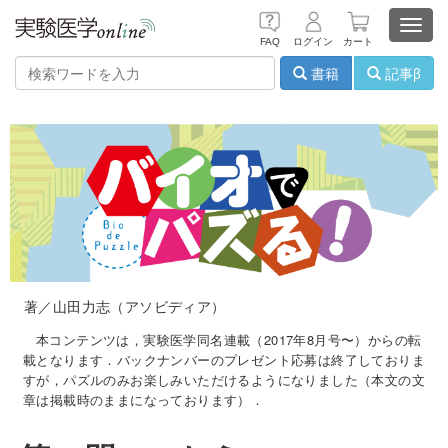
Toggl
FAQ
ログイン
カート
navig
書籍
記事β
著／山田力志（アソビディア）
本コンテンツは，実験医学同名連載（2017年8月号〜）からの転
載となります．バックナンバーのプレゼント応募は終了しておりま
すが，パズルのみお楽しみいただけるようになりました（本文の文
章は掲載時のままになっております）．