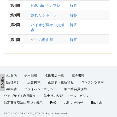
第4問
HSC de ナンプレ
解答
第3問
割れたシャーレ
解答
第2問
バイオが浮かぶ交差
解答
点
第1問
ゲノム覆面算
解答
会社案内
採用情報
取扱書店一覧
電子書籍
書店様向け
広告掲載
正誤表・更新情報
コンテンツ利用
転載申請
プライバシーポリシー
羊土社会員規約
ウェブサイト利用規約
羊土社のSNS・メールマガジン
特定商取引法に基づく表示
FAQ
お問い合わせ
English
©2026 YODOSHA CO., LTD. All Rights Reserved