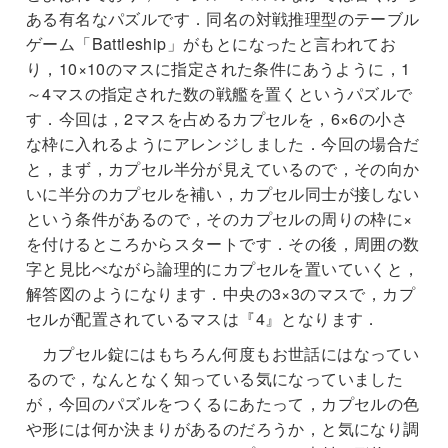
ある有名なパズルです．同名の対戦推理型のテーブル
ゲーム「Battleship」がもとになったと言われてお
り，10×10のマスに指定された条件にあうように，1
～4マスの指定された数の戦艦を置くというパズルで
す．今回は，2マスを占めるカプセルを，6×6の小さ
な枠に入れるようにアレンジしました．今回の場合だ
と，まず，カプセル半分が見えているので，その向か
いに半分のカプセルを補い，カプセル同士が接しない
という条件があるので，そのカプセルの周りの枠に×
を付けるところからスタートです．その後，周囲の数
字と見比べながら論理的にカプセルを置いていくと，
解答図のようになります．中央の3×3のマスで，カプ
セルが配置されているマスは『4』となります．
カプセル錠にはもちろん何度もお世話にはなってい
るので，なんとなく知っている気になっていました
が，今回のパズルをつくるにあたって，カプセルの色
や形には何か決まりがあるのだろうか，と気になり調