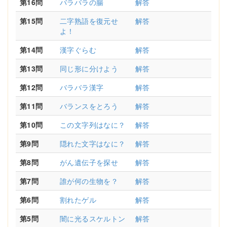
第16問
バラバラの腸
解答
第15問
二字熟語を復元せ
解答
よ！
第14問
漢字ぐらむ
解答
第13問
同じ形に分けよう
解答
第12問
バラバラ漢字
解答
第11問
バランスをとろう
解答
第10問
この文字列はなに？
解答
第9問
隠れた文字はなに？
解答
第8問
がん遺伝子を探せ
解答
第7問
誰が何の生物を？
解答
第6問
割れたゲル
解答
第5問
闇に光るスケルトン
解答