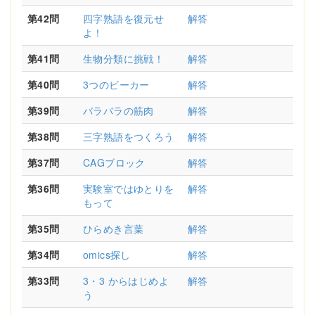
第42問
四字熟語を復元せ
解答
よ！
第41問
生物分類に挑戦！
解答
第40問
3つのビーカー
解答
第39問
バラバラの筋肉
解答
第38問
三字熟語をつくろう
解答
第37問
CAGブロック
解答
第36問
実験室ではゆとりを
解答
もって
第35問
ひらめき言葉
解答
第34問
omics探し
解答
第33問
3・3 からはじめよ
解答
う