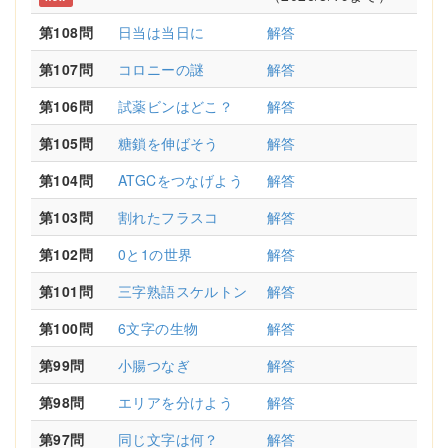
第108問
日当は当日に
解答
第107問
コロニーの謎
解答
第106問
試薬ビンはどこ？
解答
第105問
糖鎖を伸ばそう
解答
第104問
ATGCをつなげよう
解答
第103問
割れたフラスコ
解答
第102問
0と1の世界
解答
第101問
三字熟語スケルトン
解答
第100問
6文字の生物
解答
第99問
小腸つなぎ
解答
第98問
エリアを分けよう
解答
第97問
同じ文字は何？
解答