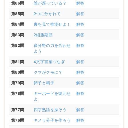
第86問
誰が座っている？
解答
第85問
2つに分かれて
解答
第84問
裏を見て推測せよ！
解答
第83問
2細胞期胚
解答
第82問
多分野の力を合わせ
解答
よう
第81問
4文字言葉つなぎ
解答
第80問
クマがクモに？
解答
第79問
卵子と精子
解答
第78問
キーボードを復元せ
解答
よ
第77問
四字熟語を探そう
解答
第76問
キメラ分子を作ろう
解答