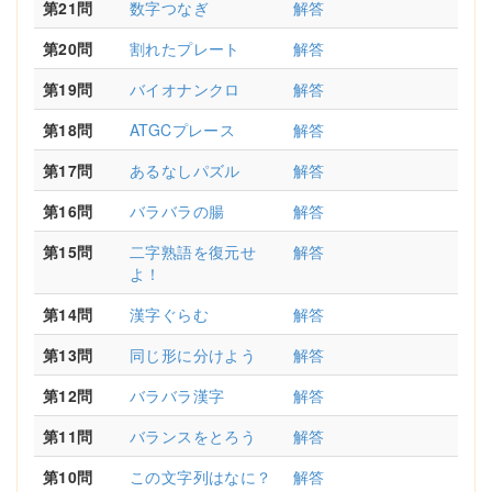
第21問
数字つなぎ
解答
第20問
割れたプレート
解答
第19問
バイオナンクロ
解答
第18問
ATGCプレース
解答
第17問
あるなしパズル
解答
第16問
バラバラの腸
解答
第15問
二字熟語を復元せ
解答
よ！
第14問
漢字ぐらむ
解答
第13問
同じ形に分けよう
解答
第12問
バラバラ漢字
解答
第11問
バランスをとろう
解答
第10問
この文字列はなに？
解答