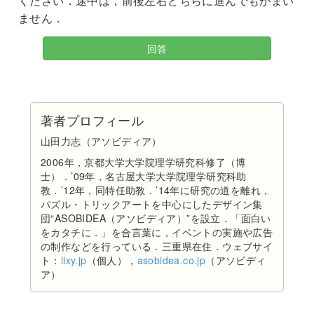
ください．途中は，前後左右どちらに進んでもかまい
ません．
回答
著者プロフィール
山田力志（アソビディア）
2006年，京都大学大学院理学研究科修了（博
士）．’09年，名古屋大学大学院理学研究科助
教．’12年，同特任助教．’14年に研究の道を離れ，
パズル・トリックアートを中心にしたデザイン集
団“ASOBIDEA（アソビディア）”を設立．「面白い
をカタチに．」を合言葉に，イベントの実施や広告
の制作などを行っている．三重県在住．ウェブサイ
ト：
lixy.jp
（個人），
asobidea.co.jp
（アソビディ
ア）