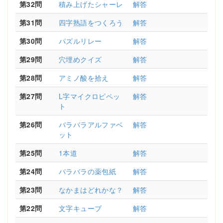
第32問
積み上げたシャーレ
解答
第31問
四字熟語をつくろう
解答
第30問
パズルリレー
解答
第29問
穴埋めクイズ
解答
第28問
アミノ酸を拾え
解答
第27問
L字マイクロピペッ
解答
ト
第26問
バラバラアルファベ
解答
ット
第25問
1本道
解答
第24問
バラバラの薬包紙
解答
第23問
なかまはどれかな？
解答
第22問
文字キューブ
解答