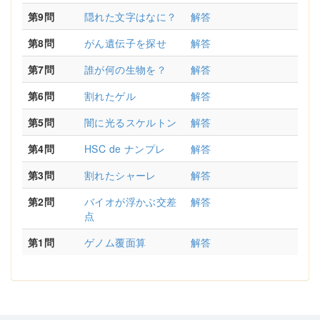
第9問
隠れた文字はなに？
解答
第8問
がん遺伝子を探せ
解答
第7問
誰が何の生物を？
解答
第6問
割れたゲル
解答
第5問
闇に光るスケルトン
解答
第4問
HSC de ナンプレ
解答
第3問
割れたシャーレ
解答
第2問
バイオが浮かぶ交差
解答
点
第1問
ゲノム覆面算
解答