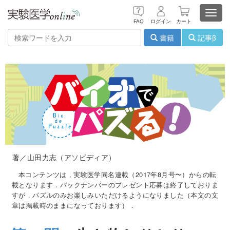
Toggl
FAQ
ログイン
カート
navig
書籍
記事β
著／山田力志（アソビディア）
本コンテンツは，実験医学同名連載（2017年8月号〜）からの転
載となります．バックナンバーのプレゼント応募は終了しておりま
すが，パズルのみお楽しみいただけるようになりました（本文の文
章は掲載時のままになっております）．