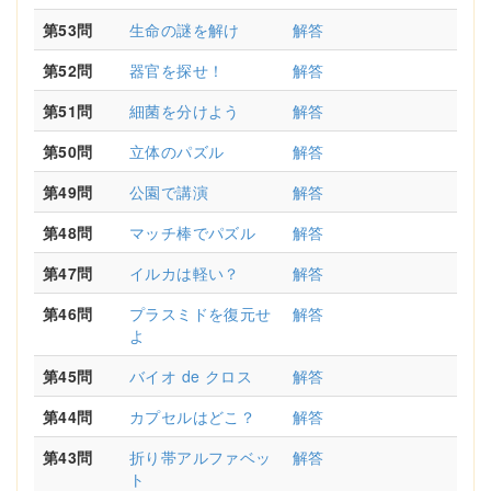
第53問
生命の謎を解け
解答
第52問
器官を探せ！
解答
第51問
細菌を分けよう
解答
第50問
立体のパズル
解答
第49問
公園で講演
解答
第48問
マッチ棒でパズル
解答
第47問
イルカは軽い？
解答
第46問
プラスミドを復元せ
解答
よ
第45問
バイオ de クロス
解答
第44問
カプセルはどこ？
解答
第43問
折り帯アルファベッ
解答
ト