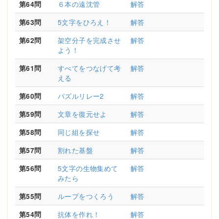
第64問
６本の遠沈管
解答
第63問
5文字をひろえ！
解答
第62問
架空分子を完成させ
解答
よう！
第61問
すべてをつなげて考
解答
える
第60問
パズルリレー2
解答
第59問
文章を復元せよ
解答
第58問
同じ組を探せ
解答
第57問
割れた基盤
解答
第56問
5文字の生物集めて
解答
みたら
第55問
ループをつくろう
解答
第54問
抗体を作れ！
解答