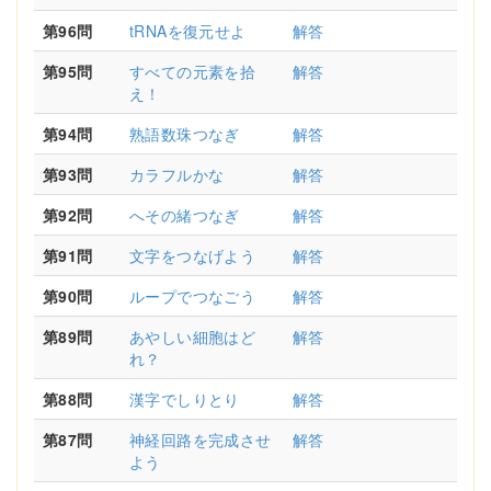
第96問
tRNAを復元せよ
解答
第95問
すべての元素を拾
解答
え！
第94問
熟語数珠つなぎ
解答
第93問
カラフルかな
解答
第92問
へその緒つなぎ
解答
第91問
文字をつなげよう
解答
第90問
ループでつなごう
解答
第89問
あやしい細胞はど
解答
れ？
第88問
漢字でしりとり
解答
第87問
神経回路を完成させ
解答
よう