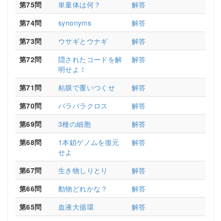
第75問
単量体は何？
解答
第74問
synonyms
解答
第73問
ウサギとウナギ
解答
第72問
隠されたコードを解
解答
明せよ！
第71問
粘膜で覆いつくせ
解答
第70問
バラバラクロス
解答
第69問
3種の細胞
解答
第68問
1本鎖ゲノムを復元
解答
せよ
第67問
生き物しりとり
解答
第66問
動物どれかな？
解答
第65問
血液大循環
解答