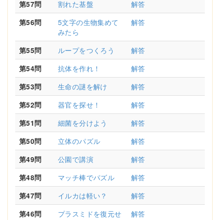
第57問
割れた基盤
解答
第56問
5文字の生物集めて
解答
みたら
第55問
ループをつくろう
解答
第54問
抗体を作れ！
解答
第53問
生命の謎を解け
解答
第52問
器官を探せ！
解答
第51問
細菌を分けよう
解答
第50問
立体のパズル
解答
第49問
公園で講演
解答
第48問
マッチ棒でパズル
解答
第47問
イルカは軽い？
解答
第46問
プラスミドを復元せ
解答