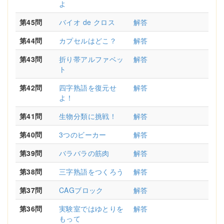
よ
第45問
バイオ de クロス
解答
第44問
カプセルはどこ？
解答
第43問
折り帯アルファベッ
解答
ト
第42問
四字熟語を復元せ
解答
よ！
第41問
生物分類に挑戦！
解答
第40問
3つのビーカー
解答
第39問
バラバラの筋肉
解答
第38問
三字熟語をつくろう
解答
第37問
CAGブロック
解答
第36問
実験室ではゆとりを
解答
もって