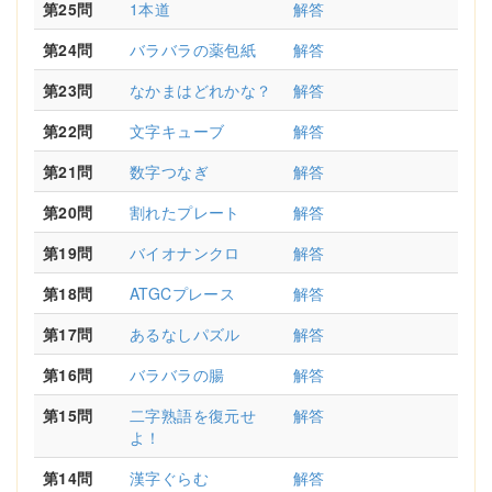
第25問
1本道
解答
第24問
バラバラの薬包紙
解答
第23問
なかまはどれかな？
解答
第22問
文字キューブ
解答
第21問
数字つなぎ
解答
第20問
割れたプレート
解答
第19問
バイオナンクロ
解答
第18問
ATGCプレース
解答
第17問
あるなしパズル
解答
第16問
バラバラの腸
解答
第15問
二字熟語を復元せ
解答
よ！
第14問
漢字ぐらむ
解答