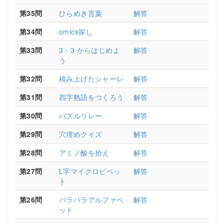
第35問
ひらめき言葉
解答
第34問
omics探し
解答
第33問
3・3 からはじめよ
解答
う
第32問
積み上げたシャーレ
解答
第31問
四字熟語をつくろう
解答
第30問
パズルリレー
解答
第29問
穴埋めクイズ
解答
第28問
アミノ酸を拾え
解答
第27問
L字マイクロピペッ
解答
ト
第26問
バラバラアルファベ
解答
ット