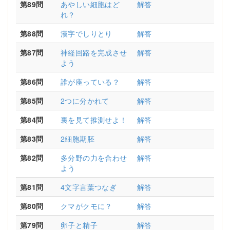
第89問
あやしい細胞はど
解答
れ？
第88問
漢字でしりとり
解答
第87問
神経回路を完成させ
解答
よう
第86問
誰が座っている？
解答
第85問
2つに分かれて
解答
第84問
裏を見て推測せよ！
解答
第83問
2細胞期胚
解答
第82問
多分野の力を合わせ
解答
よう
第81問
4文字言葉つなぎ
解答
第80問
クマがクモに？
解答
第79問
卵子と精子
解答