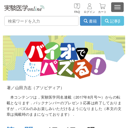
Toggl
FAQ
ログイン
カート
navig
書籍
記事β
著／山田力志（アソビディア）
本コンテンツは，実験医学同名連載（2017年8月号〜）からの転
載となります．バックナンバーのプレゼント応募は終了しておりま
すが，パズルのみお楽しみいただけるようになりました（本文の文
章は掲載時のままになっております）．