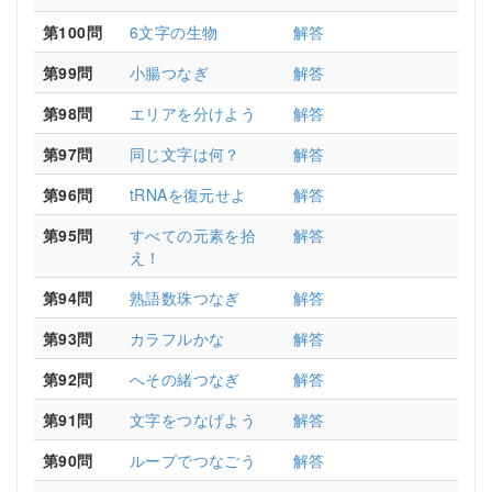
第100問
6文字の生物
解答
第99問
小腸つなぎ
解答
第98問
エリアを分けよう
解答
第97問
同じ文字は何？
解答
第96問
tRNAを復元せよ
解答
第95問
すべての元素を拾
解答
え！
第94問
熟語数珠つなぎ
解答
第93問
カラフルかな
解答
第92問
へその緒つなぎ
解答
第91問
文字をつなげよう
解答
第90問
ループでつなごう
解答