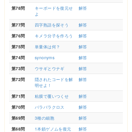
第78問
キーボードを復元せ
解答
よ
第77問
四字熟語を探そう
解答
第76問
キメラ分子を作ろう
解答
第75問
単量体は何？
解答
第74問
synonyms
解答
第73問
ウサギとウナギ
解答
第72問
隠されたコードを解
解答
明せよ！
第71問
粘膜で覆いつくせ
解答
第70問
バラバラクロス
解答
第69問
3種の細胞
解答
第68問
1本鎖ゲノムを復元
解答