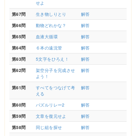
せよ
第67問
生き物しりとり
解答
第66問
動物どれかな？
解答
第65問
血液大循環
解答
第64問
６本の遠沈管
解答
第63問
5文字をひろえ！
解答
第62問
架空分子を完成させ
解答
よう！
第61問
すべてをつなげて考
解答
える
第60問
パズルリレー2
解答
第59問
文章を復元せよ
解答
第58問
同じ組を探せ
解答