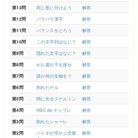
第13問
同じ形に分けよう
解答
第12問
バラバラ漢字
解答
第11問
バランスをとろう
解答
第10問
この文字列はなに？
解答
第9問
隠れた文字はなに？
解答
第8問
がん遺伝子を探せ
解答
第7問
誰が何の生物を？
解答
第6問
割れたゲル
解答
第5問
闇に光るスケルトン
解答
第4問
HSC de ナンプレ
解答
第3問
割れたシャーレ
解答
第2問
バイオが浮かぶ交差
解答