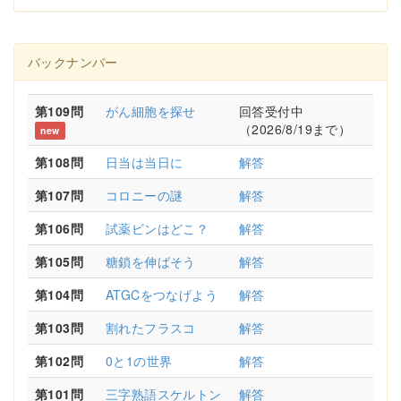
バックナンバー
第109問
がん細胞を探せ
回答受付中
（2026/8/19まで）
new
第108問
日当は当日に
解答
第107問
コロニーの謎
解答
第106問
試薬ビンはどこ？
解答
第105問
糖鎖を伸ばそう
解答
第104問
ATGCをつなげよう
解答
第103問
割れたフラスコ
解答
第102問
0と1の世界
解答
第101問
三字熟語スケルトン
解答