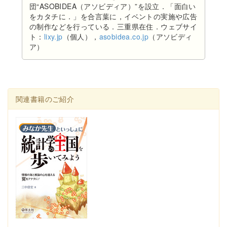
団“ASOBIDEA（アソビディア）”を設立．「面白い
をカタチに．」を合言葉に，イベントの実施や広告
の制作などを行っている．三重県在住．ウェブサイ
ト：
lixy.jp
（個人），
asobidea.co.jp
（アソビディ
ア）
関連書籍のご紹介