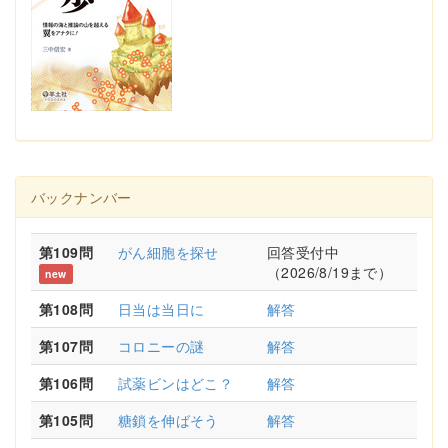
バックナンバー
第109問
がん細胞を探せ
回答受付中
（2026/8/19まで）
new
第108問
日当は当日に
解答
第107問
コロニーの謎
解答
第106問
試薬ビンはどこ？
解答
第105問
糖鎖を伸ばそう
解答