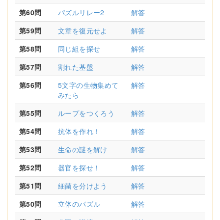
第60問
パズルリレー2
解答
第59問
文章を復元せよ
解答
第58問
同じ組を探せ
解答
第57問
割れた基盤
解答
第56問
5文字の生物集めて
解答
みたら
第55問
ループをつくろう
解答
第54問
抗体を作れ！
解答
第53問
生命の謎を解け
解答
第52問
器官を探せ！
解答
第51問
細菌を分けよう
解答
第50問
立体のパズル
解答