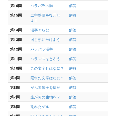
第16問
バラバラの腸
解答
第15問
二字熟語を復元せ
解答
よ！
第14問
漢字ぐらむ
解答
第13問
同じ形に分けよう
解答
第12問
バラバラ漢字
解答
第11問
バランスをとろう
解答
第10問
この文字列はなに？
解答
第9問
隠れた文字はなに？
解答
第8問
がん遺伝子を探せ
解答
第7問
誰が何の生物を？
解答
第6問
割れたゲル
解答