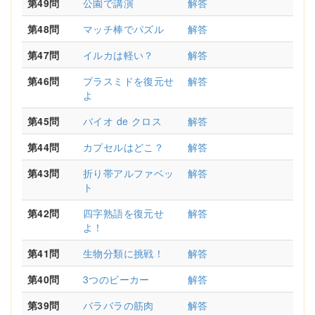
第49問
公園で講演
解答
第48問
マッチ棒でパズル
解答
第47問
イルカは軽い？
解答
第46問
プラスミドを復元せ
解答
よ
第45問
バイオ de クロス
解答
第44問
カプセルはどこ？
解答
第43問
折り帯アルファベッ
解答
ト
第42問
四字熟語を復元せ
解答
よ！
第41問
生物分類に挑戦！
解答
第40問
3つのビーカー
解答
第39問
バラバラの筋肉
解答