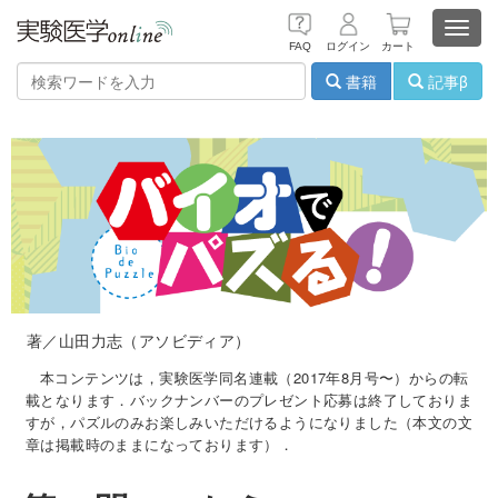
Toggl
FAQ
ログイン
カート
navig
書籍
記事β
著／山田力志（アソビディア）
本コンテンツは，実験医学同名連載（2017年8月号〜）からの転
載となります．バックナンバーのプレゼント応募は終了しておりま
すが，パズルのみお楽しみいただけるようになりました（本文の文
章は掲載時のままになっております）．