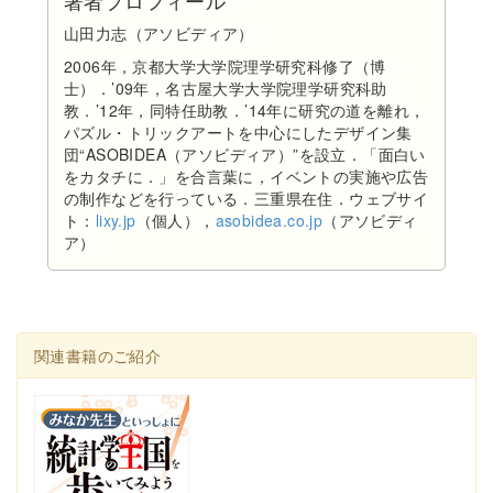
著者プロフィール
山田力志（アソビディア）
2006年，京都大学大学院理学研究科修了（博
士）．’09年，名古屋大学大学院理学研究科助
教．’12年，同特任助教．’14年に研究の道を離れ，
パズル・トリックアートを中心にしたデザイン集
団“ASOBIDEA（アソビディア）”を設立．「面白い
をカタチに．」を合言葉に，イベントの実施や広告
の制作などを行っている．三重県在住．ウェブサイ
ト：
lixy.jp
（個人），
asobidea.co.jp
（アソビディ
ア）
関連書籍のご紹介