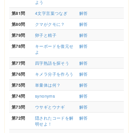
よう
第81問
4文字言葉つなぎ
解答
第80問
クマがクモに？
解答
第79問
卵子と精子
解答
第78問
キーボードを復元せ
解答
よ
第77問
四字熟語を探そう
解答
第76問
キメラ分子を作ろう
解答
第75問
単量体は何？
解答
第74問
synonyms
解答
第73問
ウサギとウナギ
解答
第72問
隠されたコードを解
解答
明せよ！