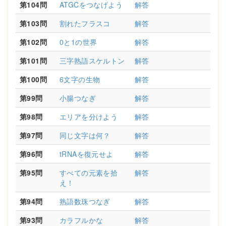
第104問
ATGCをつなげよう
解答
第103問
割れたフラスコ
解答
第102問
0と1の世界
解答
第101問
三字熟語スケルトン
解答
第100問
6文字の生物
解答
第99問
小腸つなぎ
解答
第98問
エリアを分けよう
解答
第97問
同じ文字は何？
解答
第96問
tRNAを復元せよ
解答
第95問
すべての元素を拾
解答
え！
第94問
熟語数珠つなぎ
解答
第93問
カラフルかな
解答