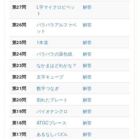
第27問
L字マイクロピペッ
解答
ト
第26問
バラバラアルファベ
解答
ット
第25問
1本道
解答
第24問
バラバラの薬包紙
解答
第23問
なかまはどれかな？
解答
第22問
文字キューブ
解答
第21問
数字つなぎ
解答
第20問
割れたプレート
解答
第19問
バイオナンクロ
解答
第18問
ATGCプレース
解答
第17問
あるなしパズル
解答