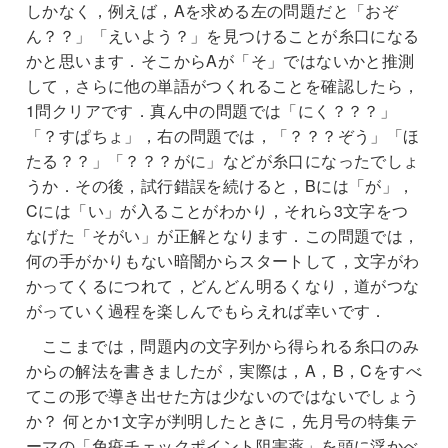
しかなく，例えば，Aを求める左の問題だと「おぞ
ん？？」「えいよう？」を見つけることが糸口になる
かと思います．そこからAが「そ」ではないかと推測
して，さらに他の単語がつくれることを確認したら，
1問クリアです．真ん中の問題では「にく？？？」
「？すぱちょ」，右の問題では，「？？？ぞう」「ほ
たる？？」「？？？がに」などが糸口になったでしょ
うか．その後，試行錯誤を続けると，Bには「が」，
Cには「い」が入ることがわかり，それら3文字をつ
なげた「そがい」が正解となります．この問題では，
何の手がかりもない暗闇からスタートして，文字がわ
かってくるにつれて，どんどん明るくなり，道がつな
がっていく過程を楽しんでもらえれば幸いです．
ここまでは，問題内の文字列から得られる糸口のみ
からの解法を書きましたが，実際は，A，B，Cをすべ
てこの形で導き出せた方は少ないのではないでしょう
か？ 何とか1文字が判明したときに，先月号の特集テ
ーマの「免疫チェックポイント阻害薬」を頭に浮かべ