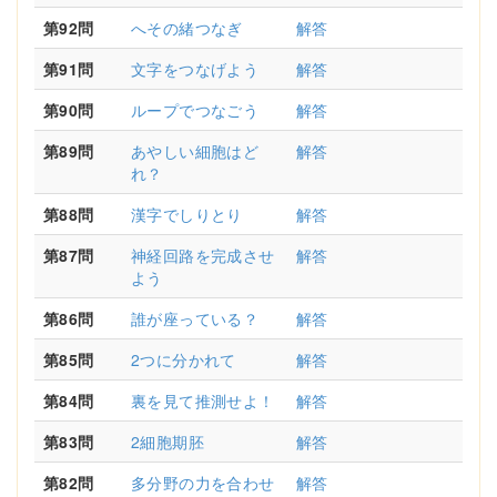
第92問
へその緒つなぎ
解答
第91問
文字をつなげよう
解答
第90問
ループでつなごう
解答
第89問
あやしい細胞はど
解答
れ？
第88問
漢字でしりとり
解答
第87問
神経回路を完成させ
解答
よう
第86問
誰が座っている？
解答
第85問
2つに分かれて
解答
第84問
裏を見て推測せよ！
解答
第83問
2細胞期胚
解答
第82問
多分野の力を合わせ
解答