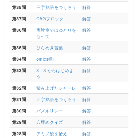
第38問
三字熟語をつくろう
解答
第37問
CAGブロック
解答
第36問
実験室ではゆとりを
解答
もって
第35問
ひらめき言葉
解答
第34問
omics探し
解答
第33問
3・3 からはじめよ
解答
う
第32問
積み上げたシャーレ
解答
第31問
四字熟語をつくろう
解答
第30問
パズルリレー
解答
第29問
穴埋めクイズ
解答
第28問
アミノ酸を拾え
解答