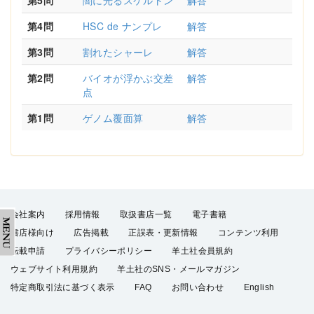
第5問
闇に光るスケルトン
解答
第4問
HSC de ナンプレ
解答
第3問
割れたシャーレ
解答
第2問
バイオが浮かぶ交差
解答
点
第1問
ゲノム覆面算
解答
会社案内
採用情報
取扱書店一覧
電子書籍
書店様向け
広告掲載
正誤表・更新情報
コンテンツ利用
転載申請
プライバシーポリシー
羊土社会員規約
ウェブサイト利用規約
羊土社のSNS・メールマガジン
特定商取引法に基づく表示
FAQ
お問い合わせ
English