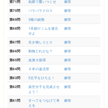
第71問
粘膜で覆いつくせ
解答
第70問
バラバラクロス
解答
第69問
3種の細胞
解答
第68問
1本鎖ゲノムを復元
解答
せよ
第67問
生き物しりとり
解答
第66問
動物どれかな？
解答
第65問
血液大循環
解答
第64問
６本の遠沈管
解答
第63問
5文字をひろえ！
解答
第62問
架空分子を完成させ
解答
よう！
第61問
すべてをつなげて考
解答
える