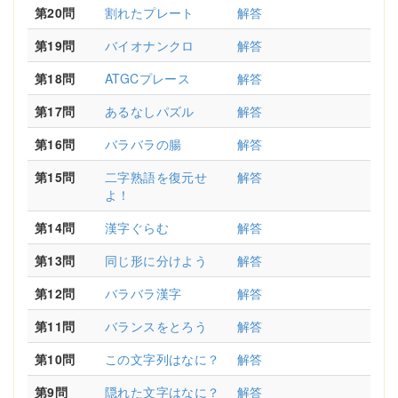
第20問
割れたプレート
解答
第19問
バイオナンクロ
解答
第18問
ATGCプレース
解答
第17問
あるなしパズル
解答
第16問
バラバラの腸
解答
第15問
二字熟語を復元せ
解答
よ！
第14問
漢字ぐらむ
解答
第13問
同じ形に分けよう
解答
第12問
バラバラ漢字
解答
第11問
バランスをとろう
解答
第10問
この文字列はなに？
解答
第9問
隠れた文字はなに？
解答