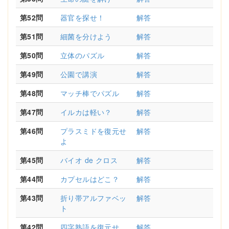
第52問
器官を探せ！
解答
第51問
細菌を分けよう
解答
第50問
立体のパズル
解答
第49問
公園で講演
解答
第48問
マッチ棒でパズル
解答
第47問
イルカは軽い？
解答
第46問
プラスミドを復元せ
解答
よ
第45問
バイオ de クロス
解答
第44問
カプセルはどこ？
解答
第43問
折り帯アルファベッ
解答
ト
第42問
四字熟語を復元せ
解答