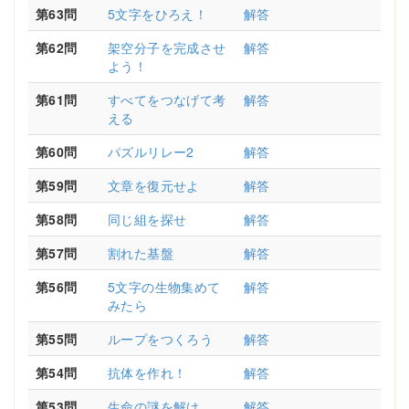
第63問
5文字をひろえ！
解答
第62問
架空分子を完成させ
解答
よう！
第61問
すべてをつなげて考
解答
える
第60問
パズルリレー2
解答
第59問
文章を復元せよ
解答
第58問
同じ組を探せ
解答
第57問
割れた基盤
解答
第56問
5文字の生物集めて
解答
みたら
第55問
ループをつくろう
解答
第54問
抗体を作れ！
解答
第53問
生命の謎を解け
解答