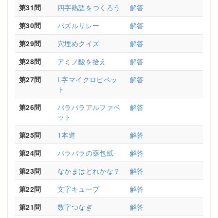
第31問
四字熟語をつくろう
解答
第30問
パズルリレー
解答
第29問
穴埋めクイズ
解答
第28問
アミノ酸を拾え
解答
第27問
L字マイクロピペッ
解答
ト
第26問
バラバラアルファベ
解答
ット
第25問
1本道
解答
第24問
バラバラの薬包紙
解答
第23問
なかまはどれかな？
解答
第22問
文字キューブ
解答
第21問
数字つなぎ
解答