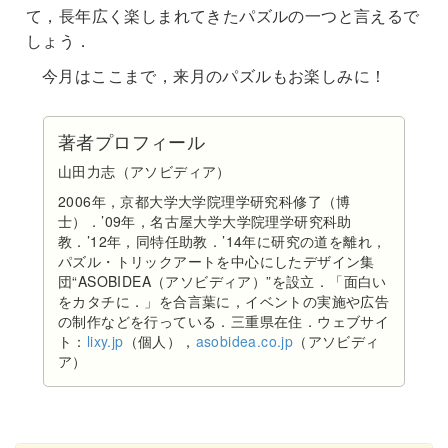
て，長年広く楽しまれてきたパズルの一つと言えるで
しょう．
今月はここまで，来月のパズルもお楽しみに！
著者プロフィール
山田力志（アソビディア）
2006年，京都大学大学院理学研究科修了（博
士）．’09年，名古屋大学大学院理学研究科助
教．’12年，同特任助教．’14年に研究の道を離れ，
パズル・トリックアートを中心にしたデザイン集
団“ASOBIDEA（アソビディア）”を設立．「面白い
をカタチに．」を合言葉に，イベントの実施や広告
の制作などを行っている．三重県在住．ウェブサイ
ト：
lixy.jp
（個人），
asobidea.co.jp
（アソビディ
ア）