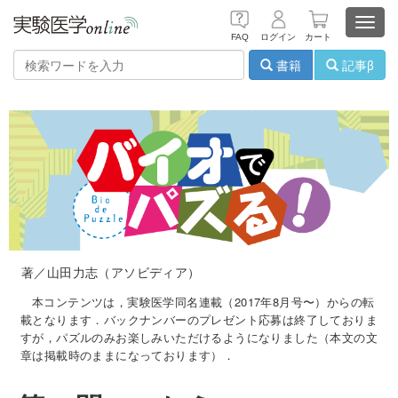
Toggl
FAQ
ログイン
カート
navig
書籍
記事β
著／山田力志（アソビディア）
本コンテンツは，実験医学同名連載（2017年8月号〜）からの転
載となります．バックナンバーのプレゼント応募は終了しておりま
すが，パズルのみお楽しみいただけるようになりました（本文の文
章は掲載時のままになっております）．