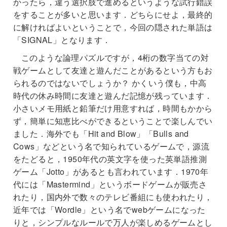
かったら，違う選択肢で進めるというような試行錯誤
をすることが多いと思います．どちらにせよ，最終的
に解ければよいということで，今回の隠された単語は
「SIGNAL」となります．
このような論理パズルですが，4桁の数字当ての対
戦ゲームとして友達と遊んだことがあるという方もお
られるのではないでしょうか？ かくいう僕も，中高
時代の休み時間に友達と遊んだ記憶が残っています．
小さいメモ用紙と鉛筆だけ用意すれば，時間もかから
ず，簡単に知恵比べができるということで楽しんでい
ました．海外でも「Hit and Blow」「Bulls and
Cows」などという名で知られているゲームで，源流
をたどると，1950年代の英文字を使った英単語推測
ゲーム「Jotto」があるとも言われています．1970年
代には「Mastermind」というボードゲームが販売さ
れたり，国内外で数々のテレビ番組にも使われたり，
近年では「Wordle」という名でwebゲームになった
りと，シンプルなルールで万人が楽しめるゲームとし