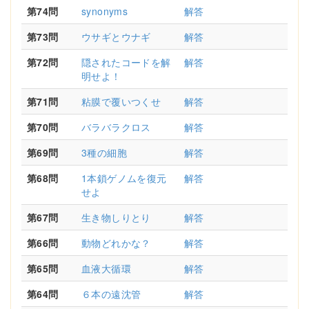
第74問
synonyms
解答
第73問
ウサギとウナギ
解答
第72問
隠されたコードを解
解答
明せよ！
第71問
粘膜で覆いつくせ
解答
第70問
バラバラクロス
解答
第69問
3種の細胞
解答
第68問
1本鎖ゲノムを復元
解答
せよ
第67問
生き物しりとり
解答
第66問
動物どれかな？
解答
第65問
血液大循環
解答
第64問
６本の遠沈管
解答