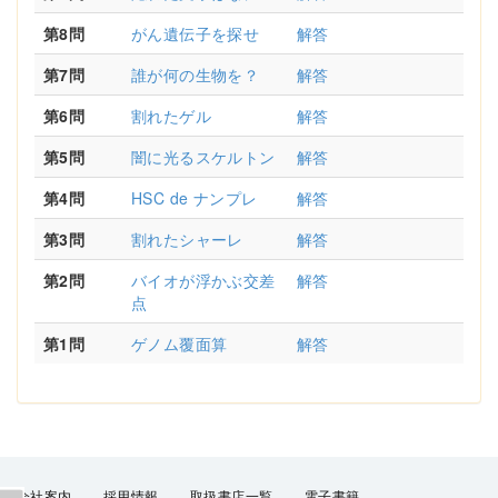
第8問
がん遺伝子を探せ
解答
第7問
誰が何の生物を？
解答
第6問
割れたゲル
解答
第5問
闇に光るスケルトン
解答
第4問
HSC de ナンプレ
解答
第3問
割れたシャーレ
解答
第2問
バイオが浮かぶ交差
解答
点
第1問
ゲノム覆面算
解答
会社案内
採用情報
取扱書店一覧
電子書籍