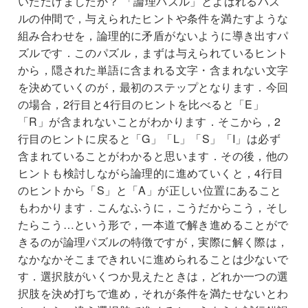
いただけましたか？ 「論理パズル」とよばれるパズ
ルの仲間で，与えられたヒントや条件を満たすような
組み合わせを，論理的に矛盾がないように導き出すパ
ズルです．このパズル，まずは与えられているヒント
から，隠された単語に含まれる文字・含まれない文字
を決めていくのが，最初のステップとなります．今回
の場合，2行目と4行目のヒントを比べると「E」
「R」が含まれないことがわかります．そこから，2
行目のヒントに戻ると「G」「L」「S」「I」は必ず
含まれていることがわかると思います．その後，他の
ヒントも検討しながら論理的に進めていくと，4行目
のヒントから「S」と「A」が正しい位置にあること
もわかります．こんなふうに，こうだからこう，そし
たらこう…という形で，一本道で解き進めることがで
きるのが論理パズルの特徴ですが，実際に解く際は，
なかなかそこまできれいに進められることは少ないで
す．選択肢がいくつか見えたときは，どれか一つの選
択肢を決め打ちで進め，それが条件を満たせないとわ