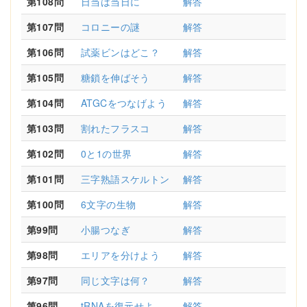
第108問
日当は当日に
解答
第107問
コロニーの謎
解答
第106問
試薬ビンはどこ？
解答
第105問
糖鎖を伸ばそう
解答
第104問
ATGCをつなげよう
解答
第103問
割れたフラスコ
解答
第102問
0と1の世界
解答
第101問
三字熟語スケルトン
解答
第100問
6文字の生物
解答
第99問
小腸つなぎ
解答
第98問
エリアを分けよう
解答
第97問
同じ文字は何？
解答
第96問
tRNAを復元せよ
解答