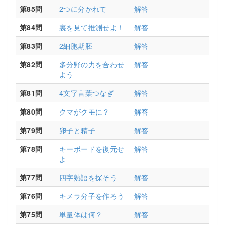
第85問
2つに分かれて
解答
第84問
裏を見て推測せよ！
解答
第83問
2細胞期胚
解答
第82問
多分野の力を合わせ
解答
よう
第81問
4文字言葉つなぎ
解答
第80問
クマがクモに？
解答
第79問
卵子と精子
解答
第78問
キーボードを復元せ
解答
よ
第77問
四字熟語を探そう
解答
第76問
キメラ分子を作ろう
解答
第75問
単量体は何？
解答