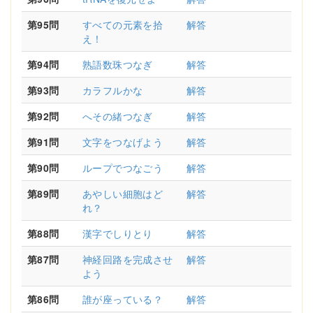
第95問
すべての元素を拾
解答
え！
第94問
熟語数珠つなぎ
解答
第93問
カラフルかな
解答
第92問
へその緒つなぎ
解答
第91問
文字をつなげよう
解答
第90問
ループでつなごう
解答
第89問
あやしい細胞はど
解答
れ？
第88問
漢字でしりとり
解答
第87問
神経回路を完成させ
解答
よう
第86問
誰が座っている？
解答