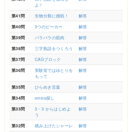
よ！
第41問
生物分類に挑戦！
解答
第40問
3つのビーカー
解答
第39問
バラバラの筋肉
解答
第38問
三字熟語をつくろう
解答
第37問
CAGブロック
解答
第36問
実験室ではゆとりを
解答
もって
第35問
ひらめき言葉
解答
第34問
omics探し
解答
第33問
3・3 からはじめよ
解答
う
第32問
積み上げたシャーレ
解答