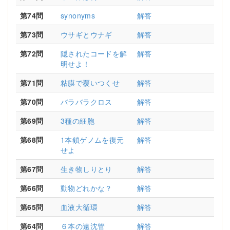
第74問
synonyms
解答
第73問
ウサギとウナギ
解答
第72問
隠されたコードを解
解答
明せよ！
第71問
粘膜で覆いつくせ
解答
第70問
バラバラクロス
解答
第69問
3種の細胞
解答
第68問
1本鎖ゲノムを復元
解答
せよ
第67問
生き物しりとり
解答
第66問
動物どれかな？
解答
第65問
血液大循環
解答
第64問
６本の遠沈管
解答