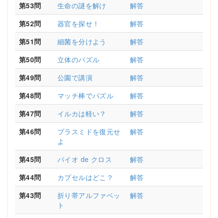
第53問
生命の謎を解け
解答
第52問
器官を探せ！
解答
第51問
細菌を分けよう
解答
第50問
立体のパズル
解答
第49問
公園で講演
解答
第48問
マッチ棒でパズル
解答
第47問
イルカは軽い？
解答
第46問
プラスミドを復元せ
解答
よ
第45問
バイオ de クロス
解答
第44問
カプセルはどこ？
解答
第43問
折り帯アルファベッ
解答
ト