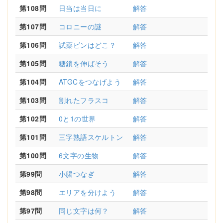
第108問
日当は当日に
解答
第107問
コロニーの謎
解答
第106問
試薬ビンはどこ？
解答
第105問
糖鎖を伸ばそう
解答
第104問
ATGCをつなげよう
解答
第103問
割れたフラスコ
解答
第102問
0と1の世界
解答
第101問
三字熟語スケルトン
解答
第100問
6文字の生物
解答
第99問
小腸つなぎ
解答
第98問
エリアを分けよう
解答
第97問
同じ文字は何？
解答