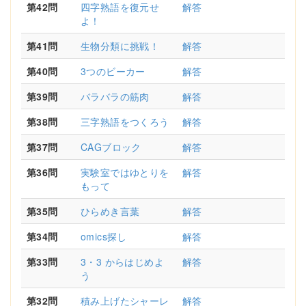
第42問
四字熟語を復元せ
解答
よ！
第41問
生物分類に挑戦！
解答
第40問
3つのビーカー
解答
第39問
バラバラの筋肉
解答
第38問
三字熟語をつくろう
解答
第37問
CAGブロック
解答
第36問
実験室ではゆとりを
解答
もって
第35問
ひらめき言葉
解答
第34問
omics探し
解答
第33問
3・3 からはじめよ
解答
う
第32問
積み上げたシャーレ
解答