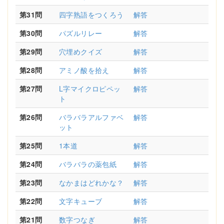
第31問
四字熟語をつくろう
解答
第30問
パズルリレー
解答
第29問
穴埋めクイズ
解答
第28問
アミノ酸を拾え
解答
第27問
L字マイクロピペッ
解答
ト
第26問
バラバラアルファベ
解答
ット
第25問
1本道
解答
第24問
バラバラの薬包紙
解答
第23問
なかまはどれかな？
解答
第22問
文字キューブ
解答
第21問
数字つなぎ
解答