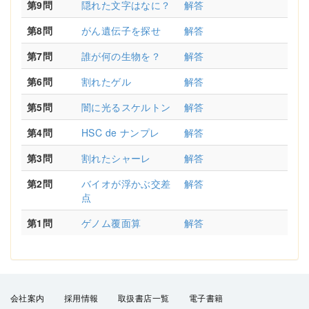
第9問
隠れた文字はなに？
解答
第8問
がん遺伝子を探せ
解答
第7問
誰が何の生物を？
解答
第6問
割れたゲル
解答
第5問
闇に光るスケルトン
解答
第4問
HSC de ナンプレ
解答
第3問
割れたシャーレ
解答
第2問
バイオが浮かぶ交差
解答
点
第1問
ゲノム覆面算
解答
会社案内
採用情報
取扱書店一覧
電子書籍