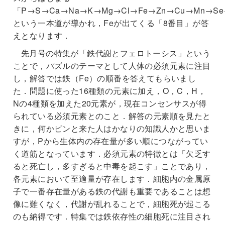
「P→S→Ca→Na→K→Mg→Cl→Fe→Zn→Cu→Mn→Se
という一本道が導かれ，Feが出てくる「8番目」が答
えとなります．
先月号の特集が「鉄代謝とフェロトーシス」という
ことで，パズルのテーマとして人体の必須元素に注目
し，解答では鉄（Fe）の順番を答えてもらいまし
た．問題に使った16種類の元素に加え，O，C，H，
Nの4種類を加えた20元素が，現在コンセンサスが得
られている必須元素とのこと．解答の元素順を見たと
きに，何かピンと来た人はかなりの知識人かと思いま
すが，Pから生体内の存在量が多い順につながってい
く道筋となっています．必須元素の特徴とは「欠乏す
ると死亡し，多すぎると中毒を起こす」ことであり，
各元素において至適量が存在します．細胞内の金属原
子で一番存在量がある鉄の代謝も重要であることは想
像に難くなく，代謝が乱れることで，細胞死が起こる
のも納得です．特集では鉄依存性の細胞死に注目され