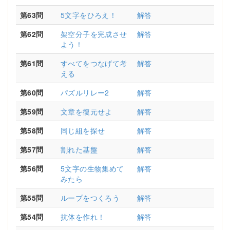
第63問
5文字をひろえ！
解答
第62問
架空分子を完成させ
解答
よう！
第61問
すべてをつなげて考
解答
える
第60問
パズルリレー2
解答
第59問
文章を復元せよ
解答
第58問
同じ組を探せ
解答
第57問
割れた基盤
解答
第56問
5文字の生物集めて
解答
みたら
第55問
ループをつくろう
解答
第54問
抗体を作れ！
解答