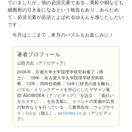
ていましたが，他の必須元素である，亜鉛や銅なども
細胞死の引き金になるという報告もあり，あらため
て，必須元素が必須とよばれるゆえんを感じたしだい
です．
今月はここまで，来月のパズルもお楽しみに！
著者プロフィール
山田力志（アソビディア）
2006年，京都大学大学院理学研究科修了（博
士）．’09年，名古屋大学大学院理学研究科助
教．’12年，同特任助教．’14年に研究の道を離れ，
パズル・トリックアートを中心にしたデザイン集
団“ASOBIDEA（アソビディア）”を設立．「面白い
をカタチに．」を合言葉に，イベントの実施や広告
の制作などを行っている．三重県在住．ウェブサイ
ト：
lixy.jp
（個人），
asobidea.co.jp
（アソビディ
ア）