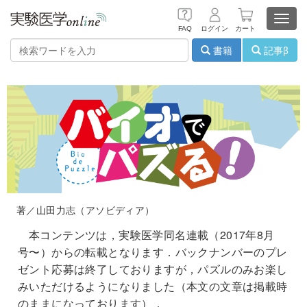
Toggl
FAQ
ログイン
カート
navig
書籍
記事β
著／山田力志（アソビディア）
本コンテンツは，実験医学同名連載（2017年8月
号〜）からの転載となります．バックナンバーのプレ
ゼント応募は終了しておりますが，パズルのみお楽し
みいただけるようになりました（本文の文章は掲載時
のままになっております）．