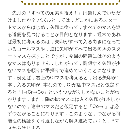
先月の『すべての元素を拾え！』は楽しんでいただ
けましたか？ パズルとしては，どこかにあるスター
トマスからはじめ，矢印に従って，すべてのマスを巡
る道筋を見つけることが目的となります．通常であれ
ば最初に考えるのは，矢印がすべて入る向きになって
いるゴールマスや，逆に矢印がすべて出る向きのスタ
ートマスを探すことですが，今回の問題にはそのよう
なマスはありません．したがって，関係する矢印が少
ないマスを頼りに手探りで進めていくことになりま
す．例えば，右上のCrマスを考えると，出る矢印が1
本，入る矢印が1本なので，Crが途中マスだと仮定す
ると「I→Cr→Co」というつながりしかないことがわ
かります．また，隣のIのマスには入る矢印が1本しか
ないので，途中のマスだと仮定すると「Co→I」は必
ずつながることになります．このような，つながる可
能性の検証をくり返しながら解き進めていくと，Pマ
スからはじまる