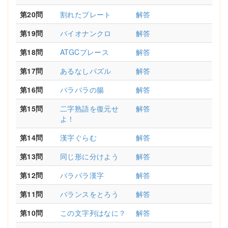
第20問
割れたプレート
解答
第19問
バイオナンクロ
解答
第18問
ATGCプレース
解答
第17問
あるなしパズル
解答
第16問
バラバラの腸
解答
第15問
二字熟語を復元せ
解答
よ！
第14問
漢字ぐらむ
解答
第13問
同じ形に分けよう
解答
第12問
バラバラ漢字
解答
第11問
バランスをとろう
解答
第10問
この文字列はなに？
解答