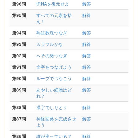
第96問
tRNAを復元せよ
解答
第95問
すべての元素を拾
解答
え！
第94問
熟語数珠つなぎ
解答
第93問
カラフルかな
解答
第92問
へその緒つなぎ
解答
第91問
文字をつなげよう
解答
第90問
ループでつなごう
解答
第89問
あやしい細胞はど
解答
れ？
第88問
漢字でしりとり
解答
第87問
神経回路を完成させ
解答
よう
第86問
誰が座っている？
解答