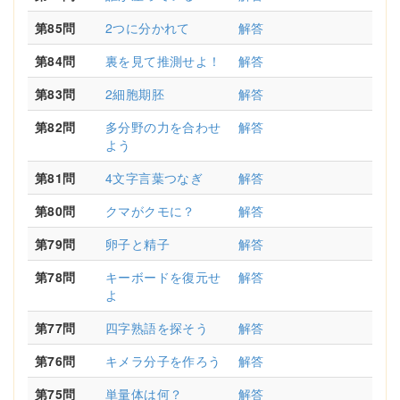
第85問
2つに分かれて
解答
第84問
裏を見て推測せよ！
解答
第83問
2細胞期胚
解答
第82問
多分野の力を合わせ
解答
よう
第81問
4文字言葉つなぎ
解答
第80問
クマがクモに？
解答
第79問
卵子と精子
解答
第78問
キーボードを復元せ
解答
よ
第77問
四字熟語を探そう
解答
第76問
キメラ分子を作ろう
解答
第75問
単量体は何？
解答