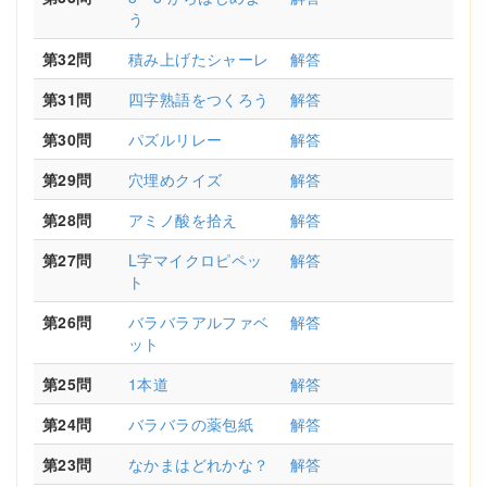
う
第32問
積み上げたシャーレ
解答
第31問
四字熟語をつくろう
解答
第30問
パズルリレー
解答
第29問
穴埋めクイズ
解答
第28問
アミノ酸を拾え
解答
第27問
L字マイクロピペッ
解答
ト
第26問
バラバラアルファベ
解答
ット
第25問
1本道
解答
第24問
バラバラの薬包紙
解答
第23問
なかまはどれかな？
解答