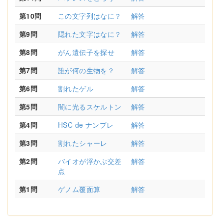
第10問
この文字列はなに？
解答
第9問
隠れた文字はなに？
解答
第8問
がん遺伝子を探せ
解答
第7問
誰が何の生物を？
解答
第6問
割れたゲル
解答
第5問
闇に光るスケルトン
解答
第4問
HSC de ナンプレ
解答
第3問
割れたシャーレ
解答
第2問
バイオが浮かぶ交差
解答
点
第1問
ゲノム覆面算
解答