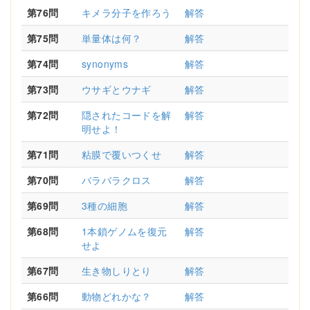
第76問
キメラ分子を作ろう
解答
第75問
単量体は何？
解答
第74問
synonyms
解答
第73問
ウサギとウナギ
解答
第72問
隠されたコードを解
解答
明せよ！
第71問
粘膜で覆いつくせ
解答
第70問
バラバラクロス
解答
第69問
3種の細胞
解答
第68問
1本鎖ゲノムを復元
解答
せよ
第67問
生き物しりとり
解答
第66問
動物どれかな？
解答