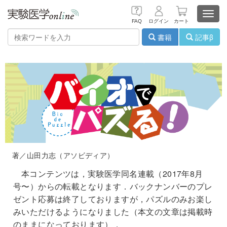
Toggl
FAQ
ログイン
カート
navig
書籍
記事β
著／山田力志（アソビディア）
本コンテンツは，実験医学同名連載（2017年8月
号〜）からの転載となります．バックナンバーのプレ
ゼント応募は終了しておりますが，パズルのみお楽し
みいただけるようになりました（本文の文章は掲載時
のままになっております）．