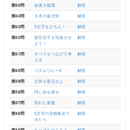
第65問
血液大循環
解答
第64問
６本の遠沈管
解答
第63問
5文字をひろえ！
解答
第62問
架空分子を完成させ
解答
よう！
第61問
すべてをつなげて考
解答
える
第60問
パズルリレー2
解答
第59問
文章を復元せよ
解答
第58問
同じ組を探せ
解答
第57問
割れた基盤
解答
第56問
5文字の生物集めて
解答
みたら
第55問
ループをつくろう
解答