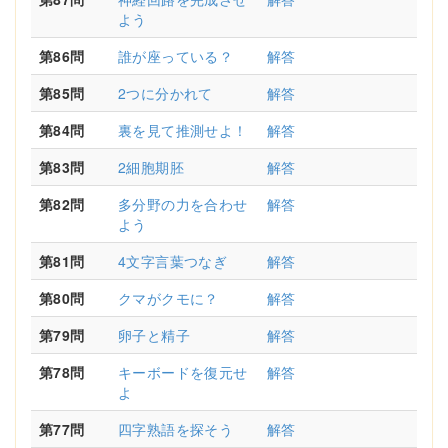
よう
第86問
誰が座っている？
解答
第85問
2つに分かれて
解答
第84問
裏を見て推測せよ！
解答
第83問
2細胞期胚
解答
第82問
多分野の力を合わせ
解答
よう
第81問
4文字言葉つなぎ
解答
第80問
クマがクモに？
解答
第79問
卵子と精子
解答
第78問
キーボードを復元せ
解答
よ
第77問
四字熟語を探そう
解答