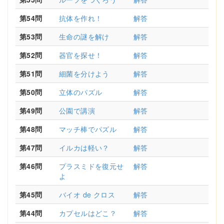
第54問
抗体を作れ！
解答
第53問
生命の謎を解け
解答
第52問
器官を探せ！
解答
第51問
細菌を分けよう
解答
第50問
立体のパズル
解答
第49問
公園で講演
解答
第48問
マッチ棒でパズル
解答
第47問
イルカは軽い？
解答
第46問
プラスミドを復元せ
解答
よ
第45問
バイオ de クロス
解答
第44問
カプセルはどこ？
解答