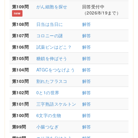
第109問
がん細胞を探せ
回答受付中
（2026/8/19まで）
new
第108問
日当は当日に
解答
第107問
コロニーの謎
解答
第106問
試薬ビンはどこ？
解答
第105問
糖鎖を伸ばそう
解答
第104問
ATGCをつなげよう
解答
第103問
割れたフラスコ
解答
第102問
0と1の世界
解答
第101問
三字熟語スケルトン
解答
第100問
6文字の生物
解答
第99問
小腸つなぎ
解答