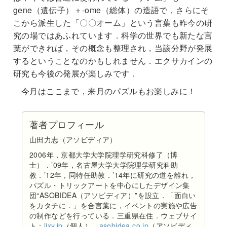
gene（遺伝子）＋-ome（総体）の造語で，さらにそ
こから派生した「〇〇オーム」という言葉も昨今の研
究の場ではあふれています．科学の世界でも新たな言
葉ができれば，その概念も整理され，当該分野が発展
するということなのかもしれません．エクサカインの
研究も今後の発展が楽しみです．
今月はここまで，来月のパズルもお楽しみに！
著者プロフィール
山田力志（アソビディア）
2006年，京都大学大学院理学研究科修了（博
士）．’09年，名古屋大学大学院理学研究科助
教．’12年，同特任助教．’14年に研究の道を離れ，
パズル・トリックアートを中心にしたデザイン集
団“ASOBIDEA（アソビディア）”を設立．「面白い
をカタチに．」を合言葉に，イベントの実施や広告
の制作などを行っている．三重県在住．ウェブサイ
ト：
lixy.jp
（個人），
asobidea.co.jp
（アソビディ