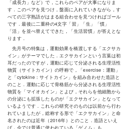
「成長力」など）で，これらのペアが大事になりま
す．このペアを見つけ，盤面に入れていきながら，す
べての三字熟語がはまる組合わせを見つければゴール
です．最後に二重枠の4文字「習」「生」「慣」
「活」を並べ替えてできた，「生活習慣」が答えとな
ります．
先月号の特集は，運動効果を橋渡しする「エクサカ
イン」がテーマでした．エクサカインという言葉は初
耳だったのですが，運動に応じて分泌される生理活性
物質（サイトカイン）の呼称で，「exercise：運動」
と「cytokine：サイトカイン」を組み合わせた造語と
のこと．運動に応じて骨格筋から分泌される生理活性
物質を「マイオカイン」とよび，それらを他細胞から
の分泌にも拡張したものが「エクサカイン」となって
いるようです．これらの研究そのものは以前から行わ
れていましたが，総称する形で「エクサカイン」と命
名されたのは近年（2016年）とのこと．造語といえ
ば，今では普通に使われている「ゲノム」も