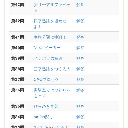
第43問
折り帯アルファベッ
解答
ト
第42問
四字熟語を復元せ
解答
よ！
第41問
生物分類に挑戦！
解答
第40問
3つのビーカー
解答
第39問
バラバラの筋肉
解答
第38問
三字熟語をつくろう
解答
第37問
CAGブロック
解答
第36問
実験室ではゆとりを
解答
もって
第35問
ひらめき言葉
解答
第34問
omics探し
解答
第33問
3・3 からはじめよ
解答