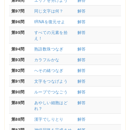
第98問
エリアを分けよう
解答
第97問
同じ文字は何？
解答
第96問
tRNAを復元せよ
解答
第95問
すべての元素を拾
解答
え！
第94問
熟語数珠つなぎ
解答
第93問
カラフルかな
解答
第92問
へその緒つなぎ
解答
第91問
文字をつなげよう
解答
第90問
ループでつなごう
解答
第89問
あやしい細胞はど
解答
れ？
第88問
漢字でしりとり
解答
第87問
神経回路を完成させ
解答